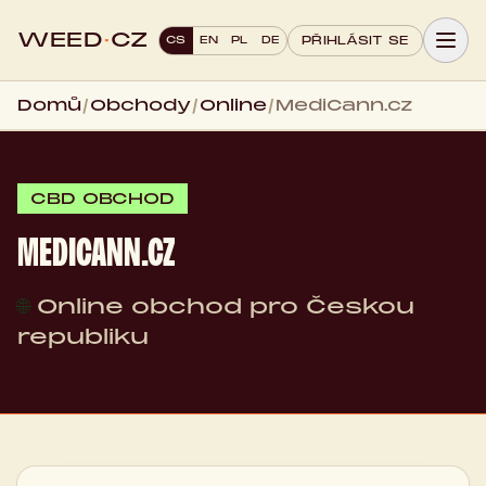
WEED
·
CZ
CS
EN
PL
DE
PŘIHLÁSIT SE
Domů
/
Obchody
/
Online
/
MediCann.cz
CBD OBCHOD
MEDICANN.CZ
🌐
Online obchod pro Českou
republiku