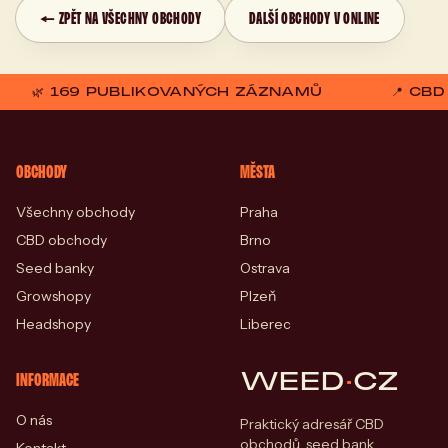
← ZPĚT NA VŠECHNY OBCHODY
DALŠÍ OBCHODY V ONLINE
🌿 169 PUBLIKOVANÝCH ZÁZNAMŮ
📍 CB
OBCHODY
MĚSTA
Všechny obchody
Praha
CBD obchody
Brno
Seed banky
Ostrava
Growshopy
Plzeň
Headshopy
Liberec
WEED
·
CZ
INFORMACE
O nás
Praktický adresář CBD
obchodů, seed bank,