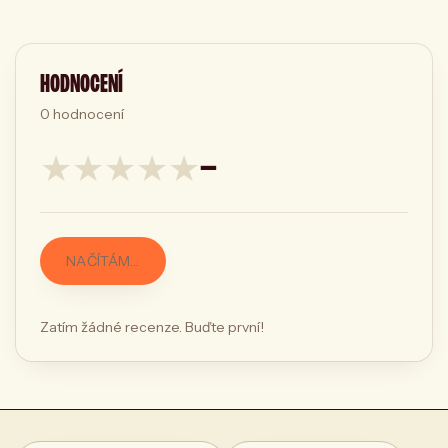
HODNOCENÍ
0
hodnocení
★
★
★
★
★
—
NAČÍTÁM…
Zatím žádné recenze. Buďte první!