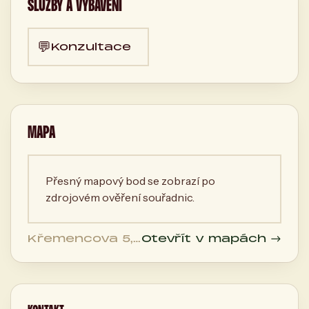
SLUŽBY A VYBAVENÍ
💬
Konzultace
MAPA
Přesný mapový bod se zobrazí po
zdrojovém ověření souřadnic.
Křemencova 5,
Otevřít v mapách →
110 00 Praha,
Česká
republika