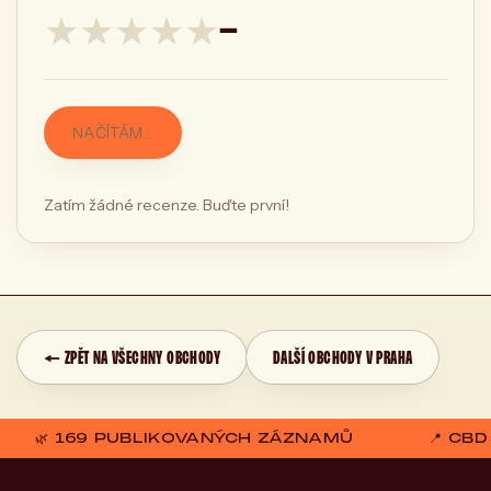
★
★
★
★
★
—
NAČÍTÁM…
Zatím žádné recenze. Buďte první!
← ZPĚT NA VŠECHNY OBCHODY
DALŠÍ OBCHODY V PRAHA
🌿 169 PUBLIKOVANÝCH ZÁZNAMŮ
📍 CB