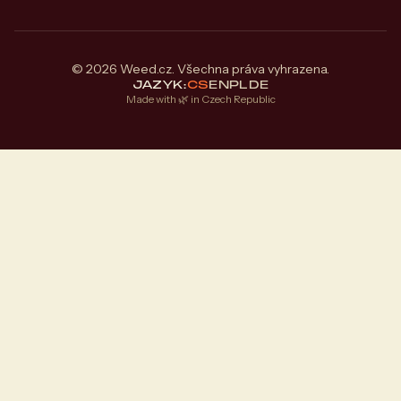
© 2026 Weed.cz. Všechna práva vyhrazena.
JAZYK:
CS
EN
PL
DE
Made with 🌿 in Czech Republic