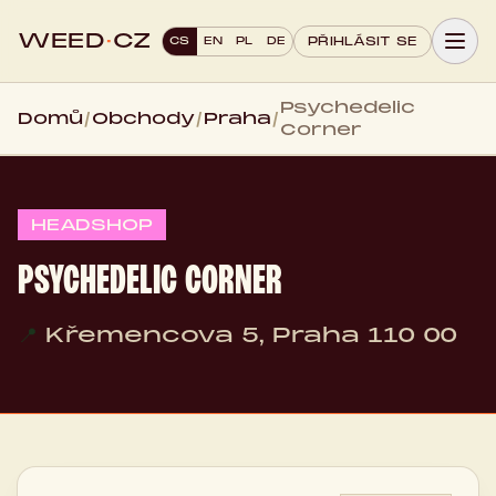
WEED
·
CZ
CS
EN
PL
DE
PŘIHLÁSIT SE
Psychedelic
Domů
/
Obchody
/
Praha
/
Corner
HEADSHOP
PSYCHEDELIC CORNER
📍
Křemencova 5, Praha 110 00