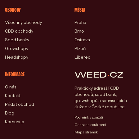
OBCHODY
MĚSTA
Všechny obchody
Praha
CBD obchody
Brno
Seed banky
Ostrava
Growshopy
Plzeň
Headshopy
Liberec
WEED
·
CZ
INFORMACE
O nás
Praktický adresář CBD
obchodů, seed bank,
Kontakt
growshopů a souvisejících
Přidat obchod
služeb v České republice.
Blog
Podmínky použití
Komunita
Ochrana soukromí
Mapa stránek