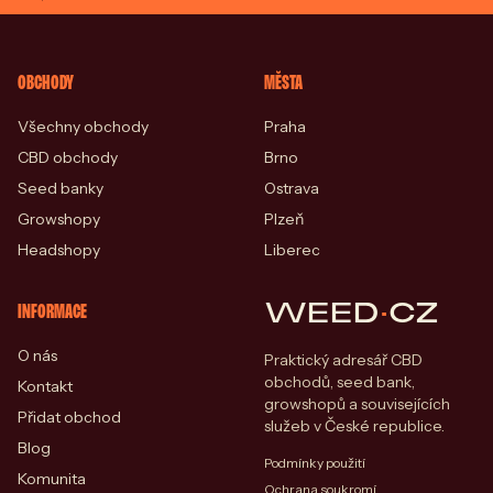
OBCHODY
MĚSTA
Všechny obchody
Praha
CBD obchody
Brno
Seed banky
Ostrava
Growshopy
Plzeň
Headshopy
Liberec
WEED
·
CZ
INFORMACE
O nás
Praktický adresář CBD
obchodů, seed bank,
Kontakt
growshopů a souvisejících
Přidat obchod
služeb v České republice.
Blog
Podmínky použití
Komunita
Ochrana soukromí