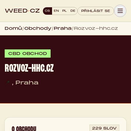
WEED
·
CZ
CS
EN
PL
DE
PŘIHLÁSIT SE
Domů
/
Obchody
/
Praha
/
Rozvoz-hhc.cz
CBD OBCHOD
ROZVOZ-HHC.CZ
📍
, Praha
O OBCHODU
229 SLOV