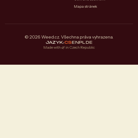
Mapa stránek
© 2026 Weed.cz. Všechna práva vyhrazena.
JAZYK:
CS
EN
PL
DE
Made with 🌿 in Czech Republic