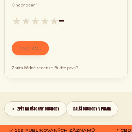
0
hodnocení
★
★
★
★
★
—
NAČÍTÁM…
Zatím žádné recenze. Buďte první!
← ZPĚT NA VŠECHNY OBCHODY
DALŠÍ OBCHODY V PRAHA
🌿 169 PUBLIKOVANÝCH ZÁZNAMŮ
📍 CB