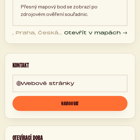
Přesný mapový bod se zobrazí po
zdrojovém ověření souřadnic.
, Praha, Česká
Otevřít v mapách →
republika
KONTAKT
🌐
Webové stránky
NAVIGOVAT
OTEVÍRACÍ DOBA