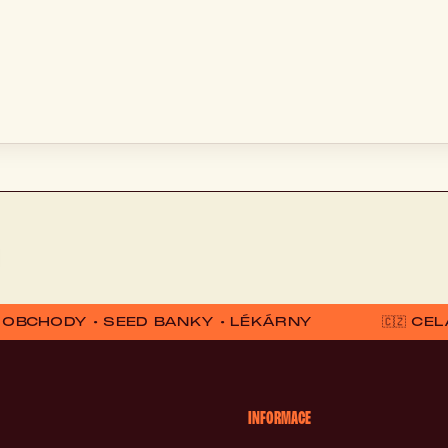
D OBCHODY • SEED BANKY • LÉKÁRNY
🇨🇿 C
INFORMACE