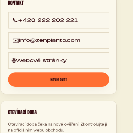
KONTAKT
📞
+420 222 202 221
✉️
info@zenplanto.com
🌐
Webové stránky
NAVIGOVAT
OTEVÍRACÍ DOBA
Otevírací doba čeká na nové ověření. Zkontrolujte ji
na oficiálním webu obchodu.