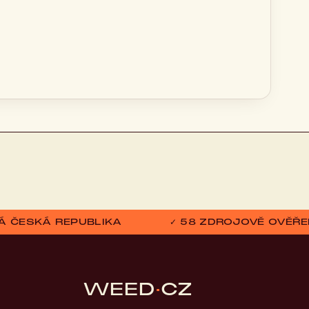
ELÁ ČESKÁ REPUBLIKA
✓ 58 ZDROJOVĚ OVĚŘE
WEED
·
CZ