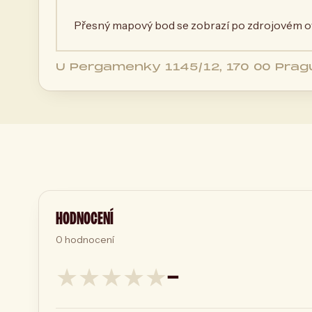
Přesný mapový bod se zobrazí po zdrojovém ov
U Pergamenky 1145/12, 170 00 Prag
Republic, 170 00 Praha, Česká repub
HODNOCENÍ
0
hodnocení
★
★
★
★
★
—