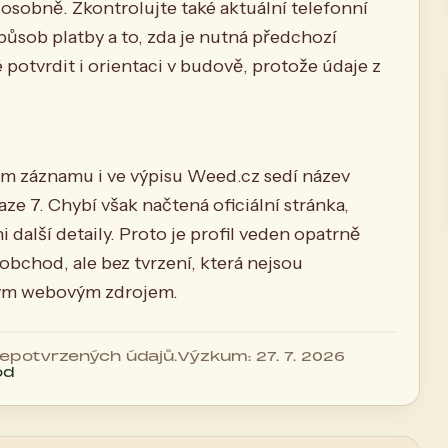
 osobně. Zkontrolujte také aktuální telefonní
způsob platby a to, zda je nutná předchozí
tvrdit i orientaci v budově, protože údaje z
.
ém záznamu i ve výpisu Weed.cz sedí název
ze 7. Chybí však načtená oficiální stránka,
 další detaily. Proto je profil veden opatrně
chod, ale bez tvrzení, která nejsou
ivým webovým zdrojem.
 nepotvrzených údajů.
Výzkum: 27. 7. 2026
od