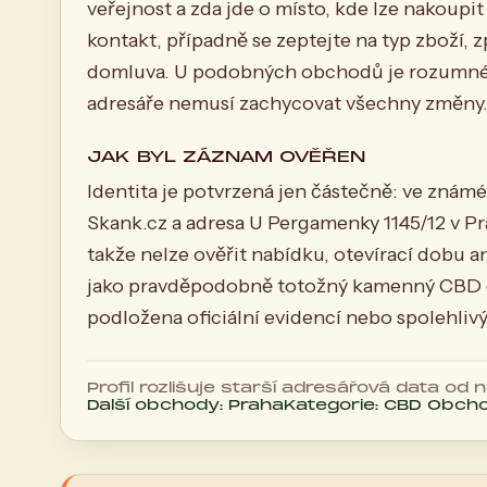
veřejnost a zda jde o místo, kde lze nakoupit
kontakt, případně se zeptejte na typ zboží, 
domluva. U podobných obchodů je rozumné po
adresáře nemusí zachycovat všechny změny
JAK BYL ZÁZNAM OVĚŘEN
Identita je potvrzená jen částečně: ve znám
Skank.cz a adresa U Pergamenky 1145/12 v Pra
takže nelze ověřit nabídku, otevírací dobu ani
jako pravděpodobně totožný kamenný CBD ob
podložena oficiální evidencí nebo spolehl
Profil rozlišuje starší adresářová data od
Další obchody: Praha
Kategorie: CBD Obch