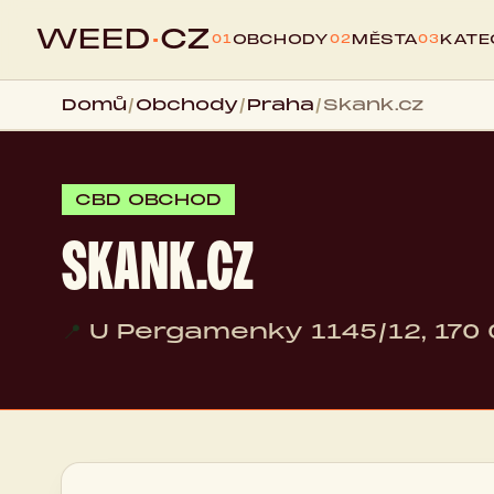
WEED
·
CZ
OBCHODY
MĚSTA
KATE
01
02
03
Domů
/
Obchody
/
Praha
/
Skank.cz
CBD OBCHOD
SKANK.CZ
📍
U Pergamenky 1145/12, 170 0