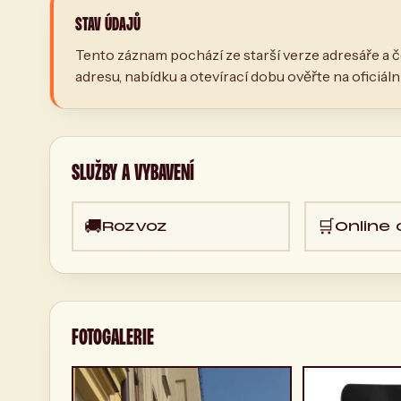
STAV ÚDAJŮ
Tento záznam pochází ze starší verze adresáře a č
adresu, nabídku a otevírací dobu ověřte na oficiál
SLUŽBY A VYBAVENÍ
🚚
🛒
Rozvoz
Online
FOTOGALERIE