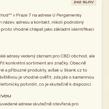
242 SLOV
bchod** v Praze 7 na adrese U Pergamenky
n název, adresu a kontakt, nikoli podrobný
proto vhodné chápat jako základní identifikaci
žské adresy vedený záznam pro CBD obchod, ale
řit konkrétní sortiment ani značky. Obecně
é a příbuzné produkty, avšak u Skank.cz to
 návštěvou je vhodné ověřit, zda jde o kamennou
lefonicky potvrdit, co je skutečně k dispozici.
ĚVOU
na uvedené adrese skutečně otevřená pro