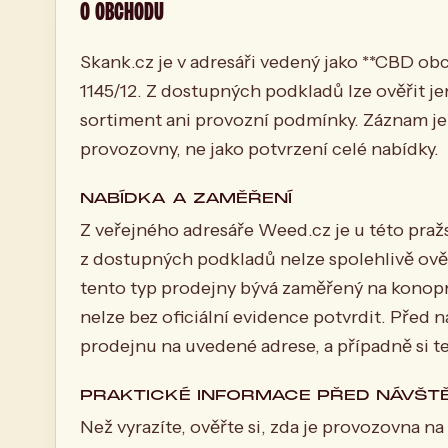
O OBCHODU
Skank.cz je v adresáři vedený jako **CBD o
1145/12. Z dostupných podkladů lze ověřit je
sortiment ani provozní podmínky. Záznam je 
provozovny, ne jako potvrzení celé nabídky.
NABÍDKA A ZAMĚŘENÍ
Z veřejného adresáře Weed.cz je u této pra
z dostupných podkladů nelze spolehlivě ově
tento typ prodejny bývá zaměřený na konopn
nelze bez oficiální evidence potvrdit. Před
prodejnu na uvedené adrese, a případně si te
PRAKTICKÉ INFORMACE PŘED NÁVŠT
Než vyrazíte, ověřte si, zda je provozovna 