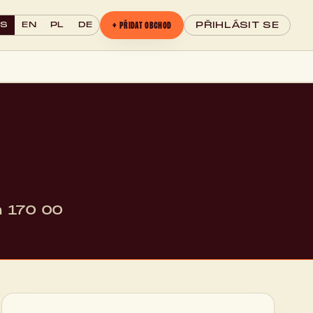
+ PŘIDAT OBCHOD
CS
EN
PL
DE
PŘIHLÁSIT SE
 170 00