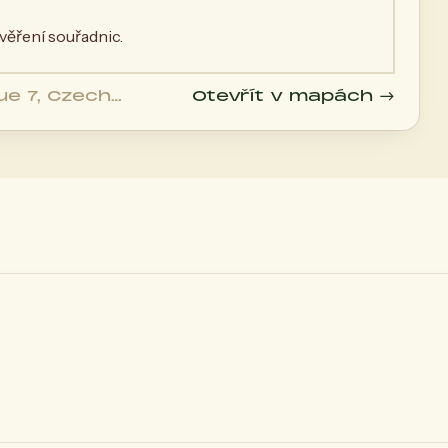
ěření souřadnic.
ue 7, Czech
Otevřít v mapách →
lika