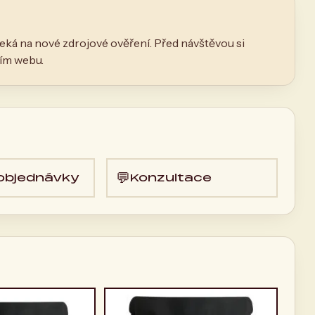
eká na nové zdrojové ověření. Před návštěvou si
ním webu.
💬
 objednávky
Konzultace