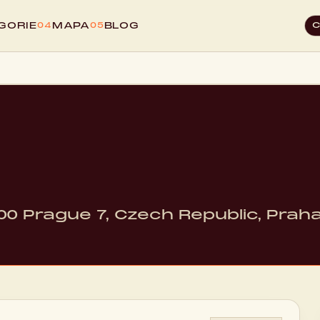
GORIE
MAPA
BLOG
04
05
0 Prague 7, Czech Republic, Praha