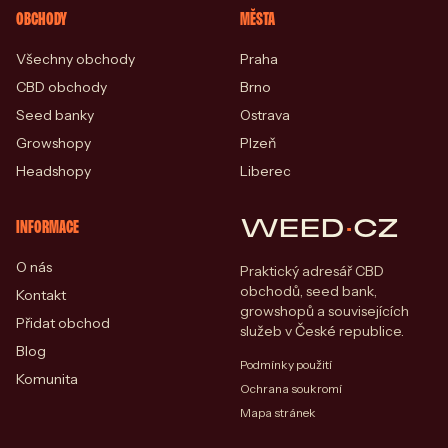
OBCHODY
MĚSTA
Všechny obchody
Praha
CBD obchody
Brno
Seed banky
Ostrava
Growshopy
Plzeň
Headshopy
Liberec
WEED
·
CZ
INFORMACE
O nás
Praktický adresář CBD
obchodů, seed bank,
Kontakt
growshopů a souvisejících
Přidat obchod
služeb v České republice.
Blog
Podmínky použití
Komunita
Ochrana soukromí
Mapa stránek