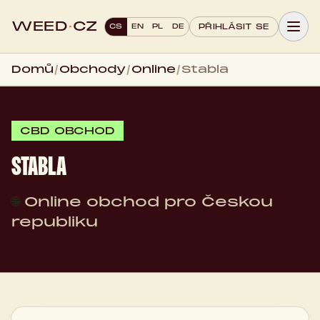
WEED
·
CZ
CS
EN
PL
DE
PŘIHLÁSIT SE
Domů
/
Obchody
/
Online
/
Stabla
CBD OBCHOD
STABLA
🌐
Online obchod pro Českou
republiku