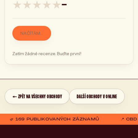
★
★
★
★
★
—
NAČÍTÁM…
Zatím žádné recenze. Buďte první!
← ZPĚT NA VŠECHNY OBCHODY
DALŠÍ OBCHODY V ONLINE
🌿 169 PUBLIKOVANÝCH ZÁZNAMŮ
📍 CB