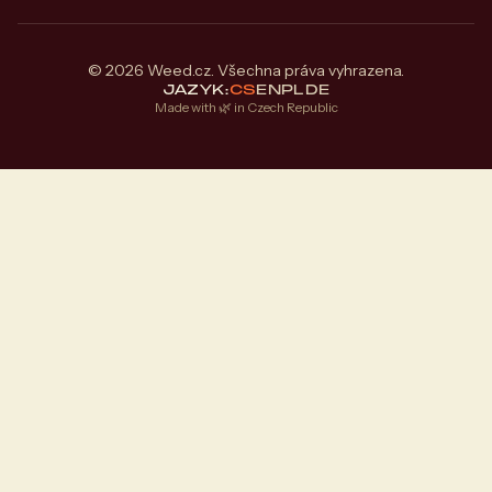
© 2026 Weed.cz. Všechna práva vyhrazena.
JAZYK:
CS
EN
PL
DE
Made with 🌿 in Czech Republic