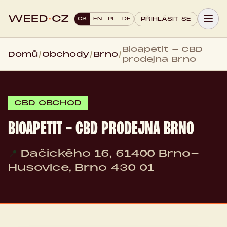
WEED
·
CZ
CS
EN
PL
DE
PŘIHLÁSIT SE
Bioapetit - CBD
Domů
/
Obchody
/
Brno
/
prodejna Brno
CBD OBCHOD
BIOAPETIT - CBD PRODEJNA BRNO
📍
Dačického 16, 61400 Brno-
Husovice, Brno 430 01