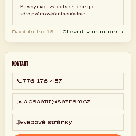
Přesný mapový bod se zobrazí po
zdrojovém ověření souřadnic.
Dačického 16,
Otevřít v mapách →
61400 Brno-
Husovice, 430
01 Brno, Česká
republika
KONTAKT
📞
776 176 457
✉️
bioapetit@seznam.cz
🌐
Webové stránky