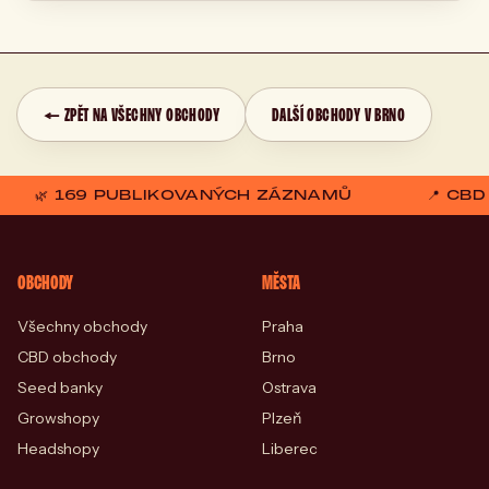
← ZPĚT NA VŠECHNY OBCHODY
DALŠÍ OBCHODY V BRNO
🌿 169 PUBLIKOVANÝCH ZÁZNAMŮ
📍 CB
OBCHODY
MĚSTA
Všechny obchody
Praha
CBD obchody
Brno
Seed banky
Ostrava
Growshopy
Plzeň
Headshopy
Liberec