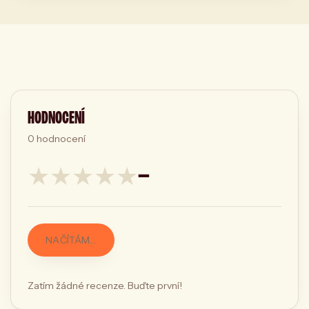
HODNOCENÍ
0
hodnocení
★
★
★
★
★
—
NAČÍTÁM…
Zatím žádné recenze. Buďte první!