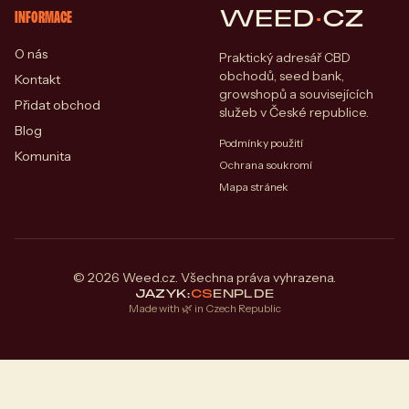
WEED
·
CZ
INFORMACE
O nás
Praktický adresář CBD
obchodů, seed bank,
Kontakt
growshopů a souvisejících
Přidat obchod
služeb v České republice.
Blog
Podmínky použití
Komunita
Ochrana soukromí
Mapa stránek
© 2026 Weed.cz. Všechna práva vyhrazena.
JAZYK:
CS
EN
PL
DE
Made with 🌿 in Czech Republic