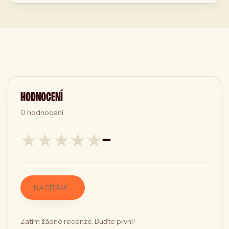
HODNOCENÍ
0
hodnocení
★
★
★
★
★
—
NAČÍTÁM…
Zatím žádné recenze. Buďte první!