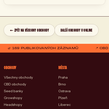
← ZPĚT NA VŠECHNY OBCHODY
DALŠÍ OBCHODY V ONLINE
🌿 169 PUBLIKOVANÝCH ZÁZNAMŮ
📍 CB
OBCHODY
MĚSTA
Všechny obchody
Praha
CBD obchody
Brno
Seed banky
Ostrava
Growshopy
Plzeň
Headshopy
Liberec