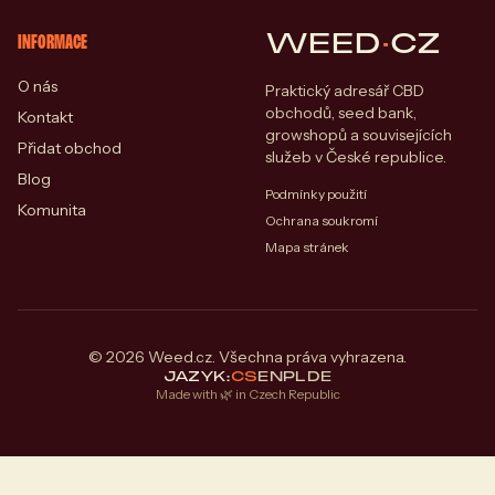
WEED
·
CZ
INFORMACE
O nás
Praktický adresář CBD
obchodů, seed bank,
Kontakt
growshopů a souvisejících
Přidat obchod
služeb v České republice.
Blog
Podmínky použití
Komunita
Ochrana soukromí
Mapa stránek
© 2026 Weed.cz. Všechna práva vyhrazena.
JAZYK:
CS
EN
PL
DE
Made with 🌿 in Czech Republic