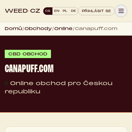
WEED
·
CZ
CS
EN
PL
DE
PŘIHLÁSIT SE
Domů
/
Obchody
/
Online
/
Canapuff.com
CBD OBCHOD
CANAPUFF.COM
🌐
Online obchod pro Českou
republiku