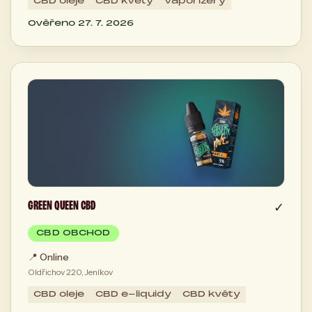
CBD oleje
CBD květy
vaporizéry
Ověřeno 27. 7. 2026
GREEN QUEEN CBD
✓
CBD OBCHOD
📍
Online
Oldřichov 220, Jeníkov
CBD oleje
CBD e-liquidy
CBD květy