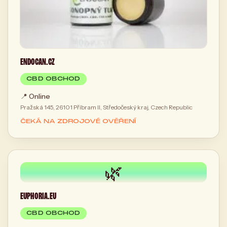
ENDOCAN.CZ
CBD OBCHOD
📍
Online
Pražská 145, 26101 Příbram II, Středočeský kraj, Czech Republic
ČEKÁ NA ZDROJOVÉ OVĚŘENÍ
🌿
EUPHORIA.EU
CBD OBCHOD