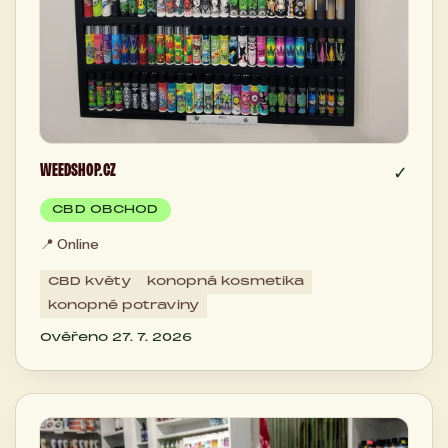
WEEDSHOP.CZ
✓
CBD OBCHOD
📍
Online
CBD květy
konopná kosmetika
konopné potraviny
Ověřeno 27. 7. 2026