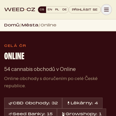
WEED
·
CZ
CS
EN
PL
DE
PŘIHLÁSIT SE
Domů
/
Města
/
Online
CELÁ ČR
ONLINE
54 cannabis obchodů v Online
Online obchody s doručením po celé České
republice.
🌿
CBD Obchody: 32
💊
Lékárny: 4
🌱
Seed Banky: 15
🪴
Growshopy: 1