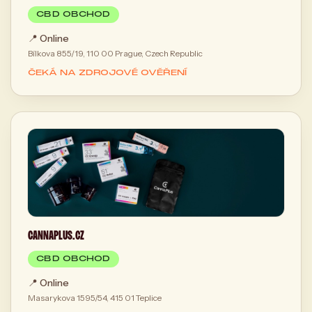
CBD OBCHOD
📍
Online
Bílkova 855/19, 110 00 Prague, Czech Republic
ČEKÁ NA ZDROJOVÉ OVĚŘENÍ
CANNAPLUS.CZ
CBD OBCHOD
📍
Online
Masarykova 1595/54, 415 01 Teplice