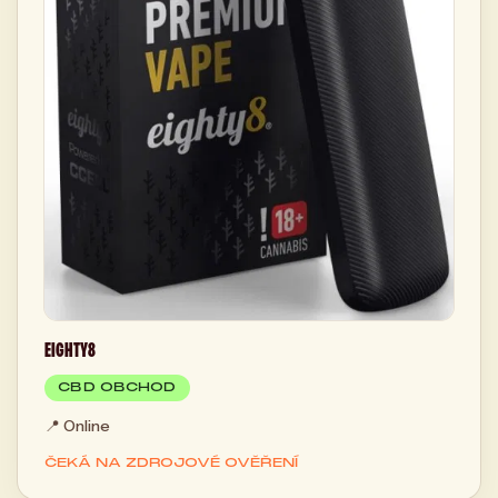
EIGHTY8
CBD OBCHOD
📍
Online
ČEKÁ NA ZDROJOVÉ OVĚŘENÍ