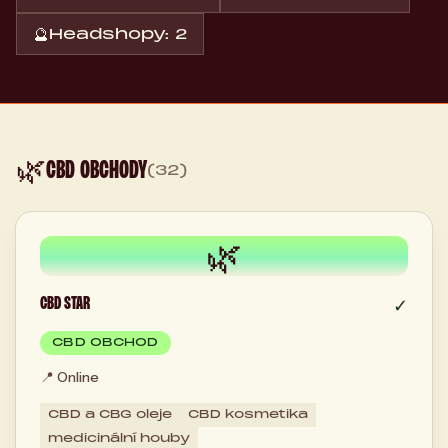
🔮
Headshopy: 2
🌿
CBD OBCHODY
(32)
🌿
CBD STAR
✓
CBD OBCHOD
📍
Online
CBD a CBG oleje
CBD kosmetika
medicinální houby