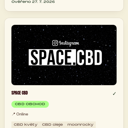
Ověřeno 27. 7. 2026
SPACE CBD
✓
CBD OBCHOD
📍
Online
CBD květy
CBD oleje
moonrocky