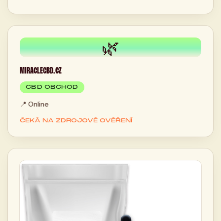
🌿
MIRACLECBD.CZ
CBD OBCHOD
📍
Online
ČEKÁ NA ZDROJOVÉ OVĚŘENÍ