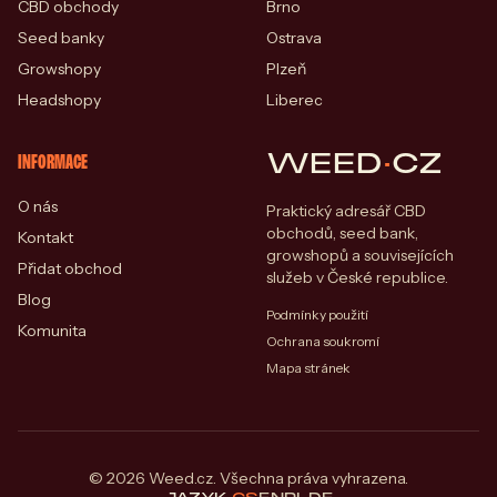
CBD obchody
Brno
Seed banky
Ostrava
Growshopy
Plzeň
Headshopy
Liberec
WEED
·
CZ
INFORMACE
O nás
Praktický adresář CBD
obchodů, seed bank,
Kontakt
growshopů a souvisejících
Přidat obchod
služeb v České republice.
Blog
Podmínky použití
Komunita
Ochrana soukromí
Mapa stránek
© 2026 Weed.cz. Všechna práva vyhrazena.