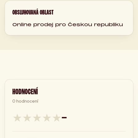
OBSLUHOVANÁ OBLAST
Online prodej pro Českou republiku
HODNOCENÍ
0
hodnocení
★
★
★
★
★
—