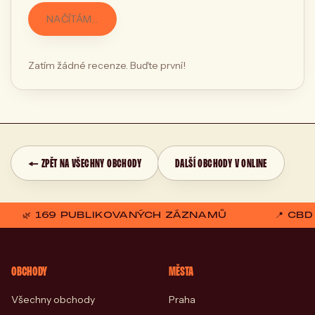
NAČÍTÁM…
Zatím žádné recenze. Buďte první!
← ZPĚT NA VŠECHNY OBCHODY
DALŠÍ OBCHODY V ONLINE
🌿 169 PUBLIKOVANÝCH ZÁZNAMŮ
📍 CB
OBCHODY
MĚSTA
Všechny obchody
Praha