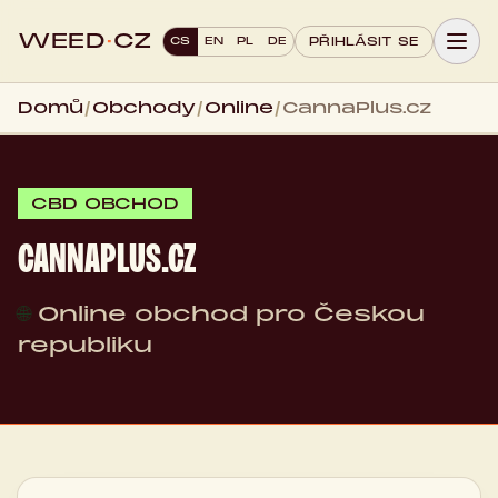
WEED
·
CZ
CS
EN
PL
DE
PŘIHLÁSIT SE
Domů
/
Obchody
/
Online
/
CannaPlus.cz
CBD OBCHOD
CANNAPLUS.CZ
🌐
Online obchod pro Českou
republiku