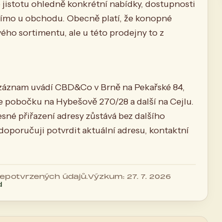
jistotu ohledně konkrétní nabídky, dostupnosti
římo u obchodu. Obecně platí, že konopné
ho sortimentu, ale u této prodejny to z
í záznam uvádí CBD&Co v Brně na Pekařské 84,
 pobočku na Hybešově 270/28 a další na Cejlu.
esné přiřazení adresy zůstává bez dalšího
 doporučuji potvrdit aktuální adresu, kontaktní
 nepotvrzených údajů.
Výzkum: 27. 7. 2026
d