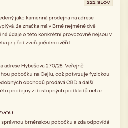
221 SLOV
edený jako kamenná prodejna na adrese
plývá, že značka má v Brně nejméně dvě
né údaje o této konkrétní provozovně nejsou v
eba je před zveřejněním ověřit.
 adrese Hybešova 270/28. Veřejně
ruhou pobočku na Cejlu, což potvrzuje fyzickou
podobných obchodů prodává CBD a další
této prodejny z dostupných podkladů nelze
ĚVOU
 na správnou brněnskou pobočku a zda odpovídá