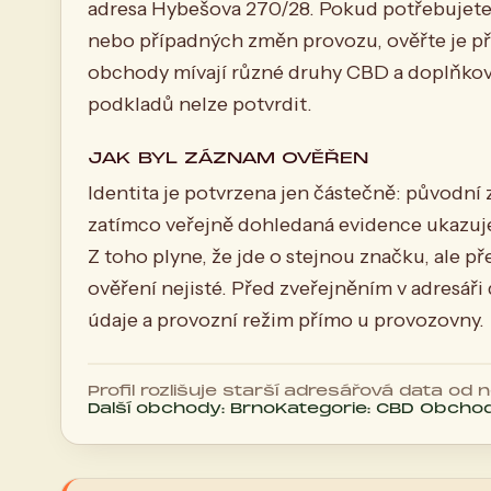
adresa Hybešova 270/28. Pokud potřebujete 
nebo případných změn provozu, ověřte je p
obchody mívají různé druhy CBD a doplňkové
podkladů nelze potvrdit.
JAK BYL ZÁZNAM OVĚŘEN
Identita je potvrzena jen částečně: původn
zatímco veřejně dohledaná evidence ukazuje
Z toho plyne, že jde o stejnou značku, ale př
ověření nejisté. Před zveřejněním v adresáři
údaje a provozní režim přímo u provozovny.
Profil rozlišuje starší adresářová data od
Další obchody: Brno
Kategorie: CBD Obcho