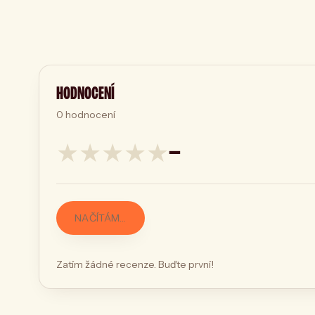
HODNOCENÍ
0
hodnocení
★
★
★
★
★
—
NAČÍTÁM…
Zatím žádné recenze. Buďte první!