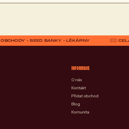
D OBCHODY • SEED BANKY • LÉKÁRNY
🇨🇿 C
INFORMACE
O nás
Kontakt
Přidat obchod
Blog
Komunita