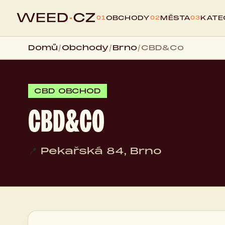
WEED
·
CZ
OBCHODY
MĚSTA
KATE
01
02
03
Domů
/
Obchody
/
Brno
/
CBD&Co
CBD OBCHOD
CBD&CO
📍
Pekařská 84, Brno