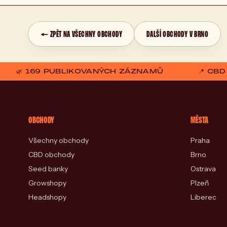
← ZPĚT NA VŠECHNY OBCHODY
DALŠÍ OBCHODY V BRNO
🌿 169 PUBLIKOVANÝCH ZÁZNAMŮ
📍 CB
OBCHODY
MĚSTA
Všechny obchody
Praha
CBD obchody
Brno
Seed banky
Ostrava
Growshopy
Plzeň
Headshopy
Liberec