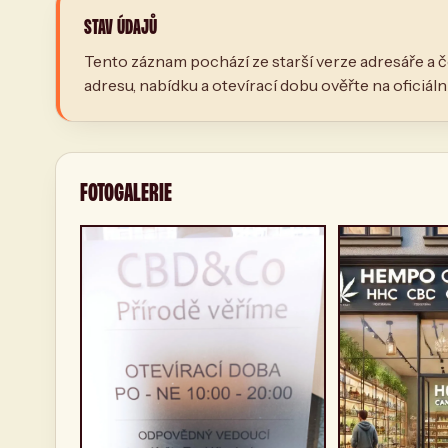
STAV ÚDAJŮ
Tento záznam pochází ze starší verze adresáře a č
adresu, nabídku a otevírací dobu ověřte na oficiál
FOTOGALERIE