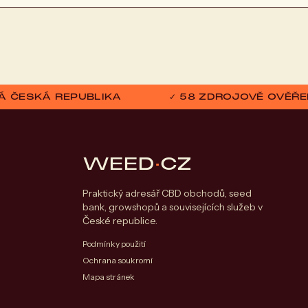
ELÁ ČESKÁ REPUBLIKA
✓ 58 ZDROJOVĚ OVĚŘE
WEED
·
CZ
Praktický adresář CBD obchodů, seed
bank, growshopů a souvisejících služeb v
České republice.
Podmínky použití
Ochrana soukromí
Mapa stránek