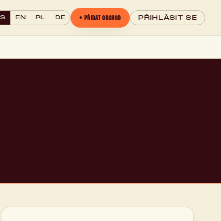
+ PŘIDAT OBCHOD
CS
EN
PL
DE
PŘIHLÁSIT SE