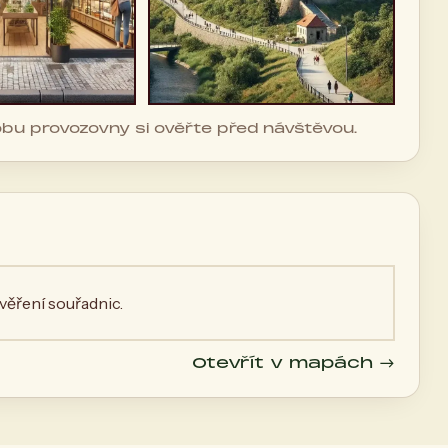
dobu provozovny si ověřte před návštěvou.
ěření souřadnic.
Otevřít v mapách →