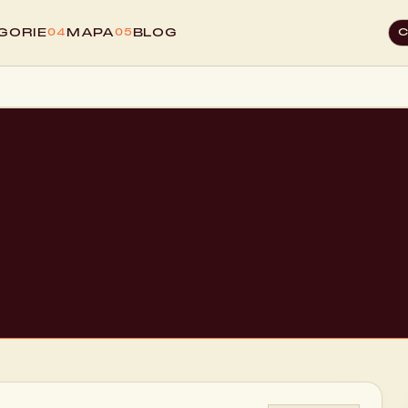
GORIE
MAPA
BLOG
04
05