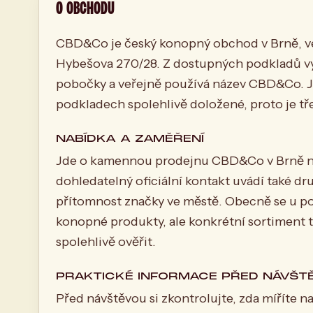
O OBCHODU
CBD&Co je český konopný obchod v Brně, v
Hybešova 270/28. Z dostupných podkladů vy
pobočky a veřejně používá název CBD&Co. Ji
podkladech spolehlivě doložené, proto je tř
NABÍDKA A ZAMĚŘENÍ
Jde o kamennou prodejnu CBD&Co v Brně na
dohledatelný oficiální kontakt uvádí také d
přítomnost značky ve městě. Obecně se u 
konopné produkty, ale konkrétní sortiment 
spolehlivě ověřit.
PRAKTICKÉ INFORMACE PŘED NÁVŠT
Před návštěvou si zkontrolujte, zda míříte