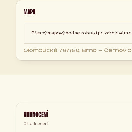
MAPA
Přesný mapový bod se zobrazí po zdrojovém ov
Olomoucká 797/80, Brno - Černovice
Brno, Česká republika
HODNOCENÍ
0
hodnocení