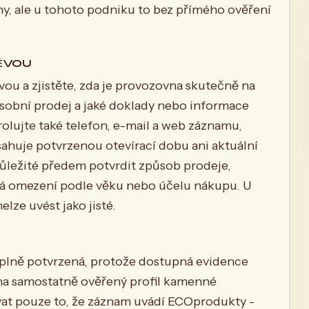
y, ale u tohoto podniku to bez přímého ověření
ĚVOU
vou a zjistěte, zda je provozovna skutečně na
sobní prodej a jaké doklady nebo informace
olujte také telefon, e-mail a web záznamu,
ahuje potvrzenou otevírací dobu ani aktuální
ležité předem potvrdit způsob prodeje,
á omezení podle věku nebo účelu nákupu. U
lze uvést jako jisté.
í plně potvrzená, protože dostupná evidence
na samostatně ověřený profil kamenné
vat pouze to, že záznam uvádí ECOprodukty -