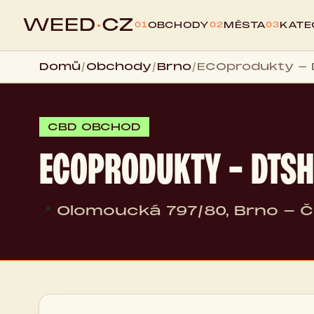
WEED
·
CZ
OBCHODY
MĚSTA
KATE
01
02
03
Domů
/
Obchody
/
Brno
/
ECOprodukty - D
CBD OBCHOD
ECOPRODUKTY - DTSH
📍
Olomoucká 797/80, Brno - Če