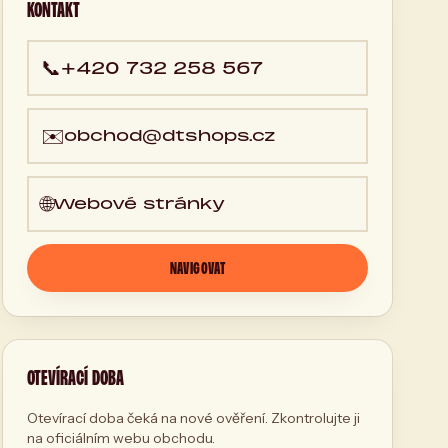
KONTAKT
📞
+420 732 258 567
✉️
obchod@dtshops.cz
🌐
Webové stránky
NAVIGOVAT
OTEVÍRACÍ DOBA
Otevírací doba čeká na nové ověření. Zkontrolujte ji
na oficiálním webu obchodu.