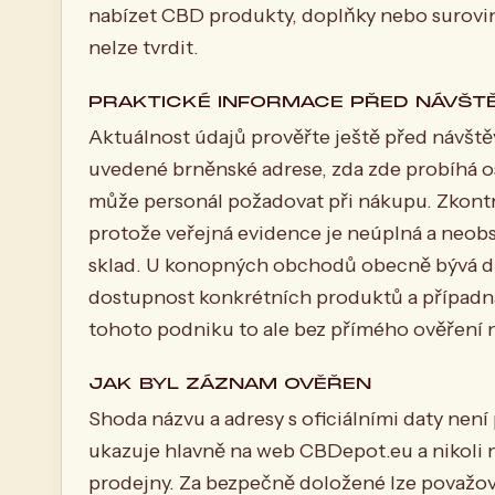
nabízet CBD produkty, doplňky nebo surovin
nelze tvrdit.
PRAKTICKÉ INFORMACE PŘED NÁVŠT
Aktuálnost údajů prověřte ještě před návště
uvedené brněnské adrese, zda zde probíhá o
může personál požadovat při nákupu. Zkontr
protože veřejná evidence je neúplná a neobs
sklad. U konopných obchodů obecně bývá dů
dostupnost konkrétních produktů a případn
tohoto podniku to ale bez přímého ověření ne
JAK BYL ZÁZNAM OVĚŘEN
Shoda názvu a adresy s oficiálními daty nen
ukazuje hlavně na web CBDepot.eu a nikoli 
prodejny. Za bezpečně doložené lze považo