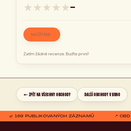
★
★
★
★
★
—
NAČÍTÁM…
Zatím žádné recenze. Buďte první!
← ZPĚT NA VŠECHNY OBCHODY
DALŠÍ OBCHODY V BRNO
🌿 169 PUBLIKOVANÝCH ZÁZNAMŮ
📍 CB