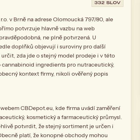
332 SLOV
.o. v Brně na adrese Olomoucká 797/80, ale
 přímo potvrzuje hlavně vazbu na web
 pravděpodobná, ne plně potvrzená. U
le doplňků objevují i suroviny pro další
rčit, zda jde o stejný model prodeje i v této
 cannabinoid ingredients pro nutraceutický,
obecný kontext firmy, nikoli ověřený popis
s webem CBDepot.eu, kde firma uvádí zaměření
aceutický, kosmetický a farmaceutický průmysl.
livě potvrdit, že stejný sortiment je určen i
 Obecně platí, že konopné obchody mohou