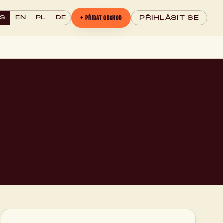
+ PŘIDAT OBCHOD
CS
EN
PL
DE
PŘIHLÁSIT SE