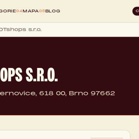
GORIE
MAPA
BLOG
04
05
Tshops s.r.o.
OPS S.R.O.
rnovice, 618 00, Brno 97662