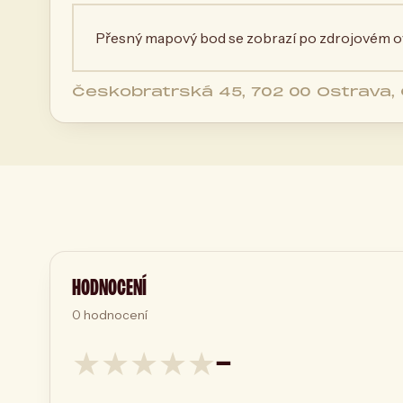
Přesný mapový bod se zobrazí po zdrojovém ov
Českobratrská 45, 702 00 Ostrava,
HODNOCENÍ
0
hodnocení
★
★
★
★
★
—