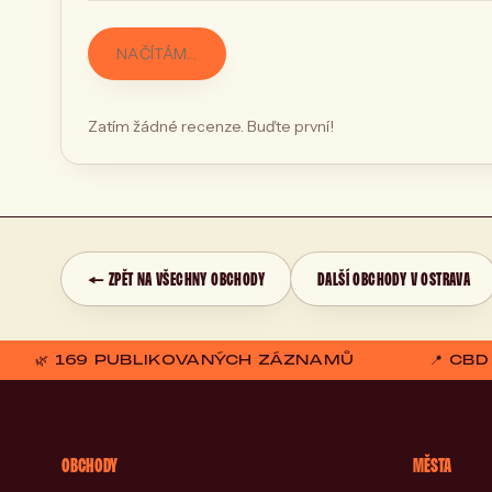
NAČÍTÁM…
Zatím žádné recenze. Buďte první!
← ZPĚT NA VŠECHNY OBCHODY
DALŠÍ OBCHODY V OSTRAVA
🌿 169 PUBLIKOVANÝCH ZÁZNAMŮ
📍 CB
OBCHODY
MĚSTA