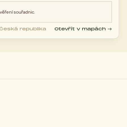
ěření souřadnic.
 Česká republika
Otevřít v mapách →