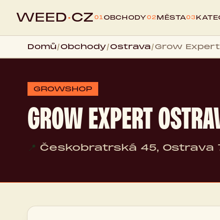
WEED
·
CZ
OBCHODY
MĚSTA
KATE
01
02
03
Domů
/
Obchody
/
Ostrava
/
Grow Expert
GROWSHOP
GROW EXPERT OSTRA
📍
Českobratrská 45, Ostrava 