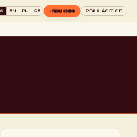
+ PŘIDAT OBCHOD
CS
EN
PL
DE
PŘIHLÁSIT SE