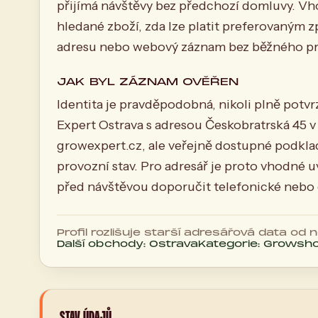
přijímá návštěvy bez předchozí domluvy. Vh
hledané zboží, zda lze platit preferovaným 
adresu nebo webový záznam bez běžného pr
JAK BYL ZÁZNAM OVĚŘEN
Identita je pravděpodobná, nikoli plně pot
Expert Ostrava s adresou Českobratrská 45 v
growexpert.cz, ale veřejně dostupné podklad
provozní stav. Pro adresář je proto vhodné u
před návštěvou doporučit telefonické nebo 
Profil rozlišuje starší adresářová data od
Další obchody: Ostrava
Kategorie: Growsh
STAV ÚDAJŮ