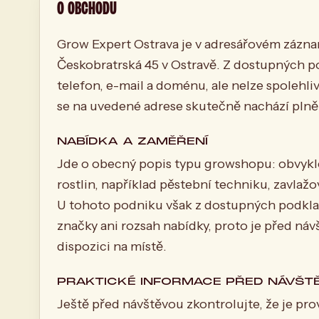
O OBCHODU
Grow Expert Ostrava je v adresářovém zázn
Českobratrská 45 v Ostravě. Z dostupných pod
telefon, e-mail a doménu, ale nelze spolehli
se na uvedené adrese skutečně nachází plně
NABÍDKA A ZAMĚŘENÍ
Jde o obecný popis typu growshopu: obvykl
rostlin, například pěstební techniku, zavlažo
U tohoto podniku však z dostupných podklad
značky ani rozsah nabídky, proto je před náv
dispozici na místě.
PRAKTICKÉ INFORMACE PŘED NÁVŠT
Ještě před návštěvou zkontrolujte, že je pr