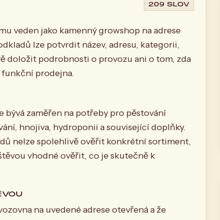
209 SLOV
amu veden jako kamenný growshop na adrese
kladů lze potvrdit název, adresu, kategorii,
vě doložit podrobnosti o provozu ani o tom, zda
 funkční prodejna.
e bývá zaměřen na potřeby pro pěstování
vání, hnojiva, hydroponii a související doplňky.
ů nelze spolehlivě ověřit konkrétní sortiment,
štěvou vhodné ověřit, co je skutečně k
ĚVOU
ovozovna na uvedené adrese otevřená a že