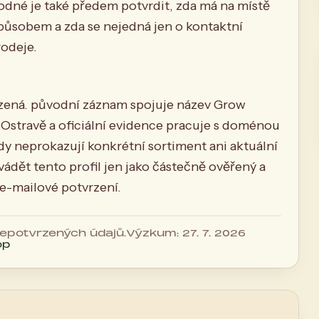
odné je také předem potvrdit, zda má na místě
způsobem a zda se nejedná jen o kontaktní
odeje.
vrzená. původní záznam spojuje název Grow
 Ostravě a oficiální evidence pracuje s doménou
y neprokazují konkrétní sortiment ani aktuální
vádět tento profil jen jako částečně ověřený a
e-mailové potvrzení.
 nepotvrzených údajů.
Výzkum: 27. 7. 2026
op