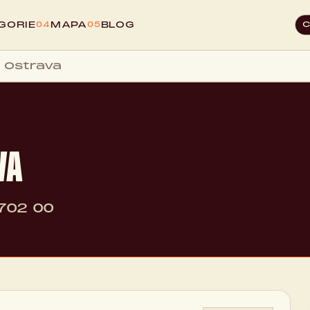
GORIE
MAPA
BLOG
04
05
 Ostrava
VA
702 00