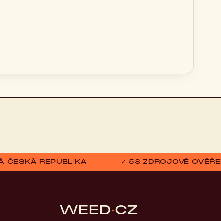
ELÁ ČESKÁ REPUBLIKA
✓ 58 ZDROJOVĚ OVĚŘE
WEED
·
CZ