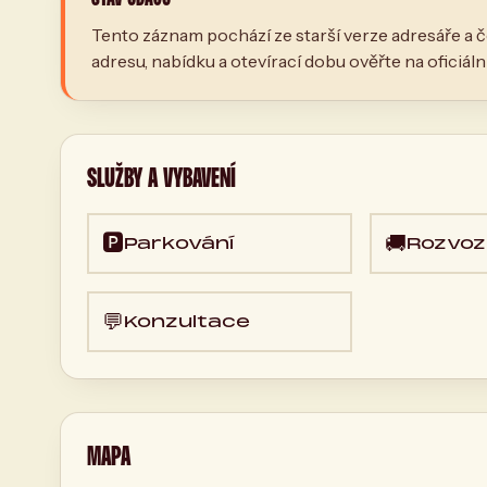
Tento záznam pochází ze starší verze adresáře a č
adresu, nabídku a otevírací dobu ověřte na oficiál
SLUŽBY A VYBAVENÍ
🅿️
🚚
Parkování
Rozvoz
💬
Konzultace
MAPA