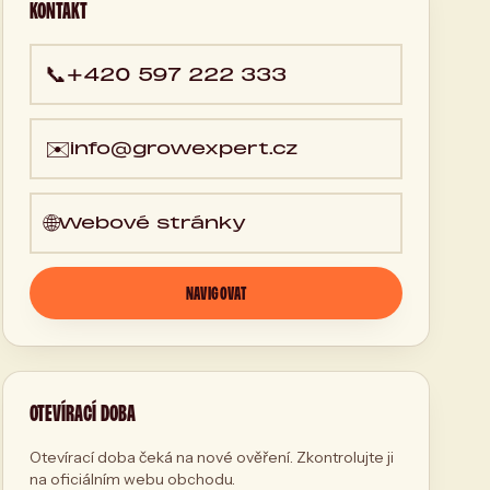
KONTAKT
📞
+420 597 222 333
✉️
info@growexpert.cz
🌐
Webové stránky
NAVIGOVAT
OTEVÍRACÍ DOBA
Otevírací doba čeká na nové ověření. Zkontrolujte ji
na oficiálním webu obchodu.