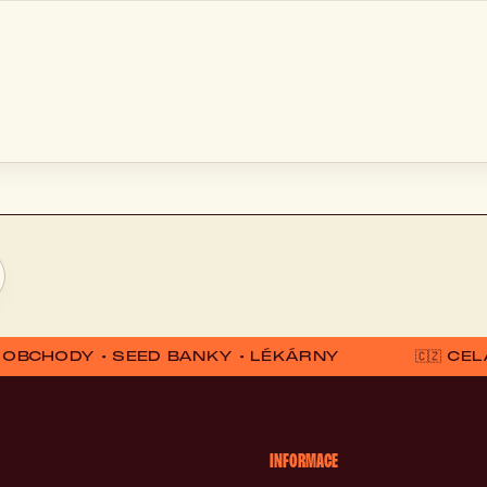
D OBCHODY • SEED BANKY • LÉKÁRNY
🇨🇿 C
INFORMACE