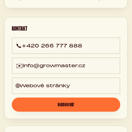
170 00 Praha,
Česká
republika
KONTAKT
📞
+420 266 777 888
✉️
info@growmaster.cz
🌐
Webové stránky
NAVIGOVAT