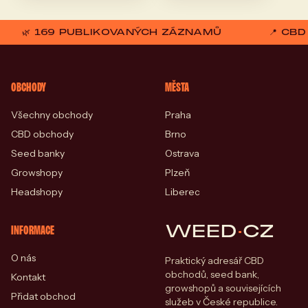
🌿 169 PUBLIKOVANÝCH ZÁZNAMŮ
📍 CB
OBCHODY
MĚSTA
Všechny obchody
Praha
CBD obchody
Brno
Seed banky
Ostrava
Growshopy
Plzeň
Headshopy
Liberec
WEED
·
CZ
INFORMACE
O nás
Praktický adresář CBD
obchodů, seed bank,
Kontakt
growshopů a souvisejících
Přidat obchod
služeb v České republice.