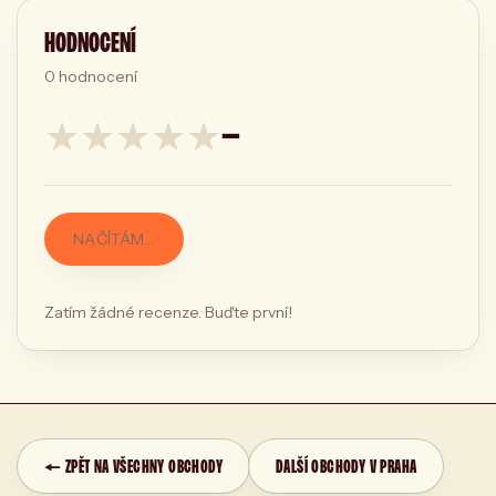
HODNOCENÍ
0
hodnocení
★
★
★
★
★
—
NAČÍTÁM…
Zatím žádné recenze. Buďte první!
← ZPĚT NA VŠECHNY OBCHODY
DALŠÍ OBCHODY V PRAHA