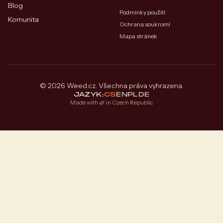
Blog
Podmínky použití
Komunita
Ochrana soukromí
Mapa stránek
© 2026 Weed.cz. Všechna práva vyhrazena.
JAZYK:
CS
EN
PL
DE
Made with 🌿 in Czech Republic