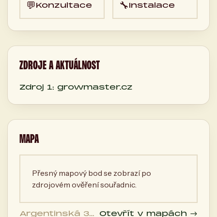
💬
🔧
Konzultace
Instalace
ZDROJE A AKTUÁLNOST
Zdroj 1: growmaster.cz
MAPA
Přesný mapový bod se zobrazí po
zdrojovém ověření souřadnic.
Argentinská 38,
Otevřít v mapách →