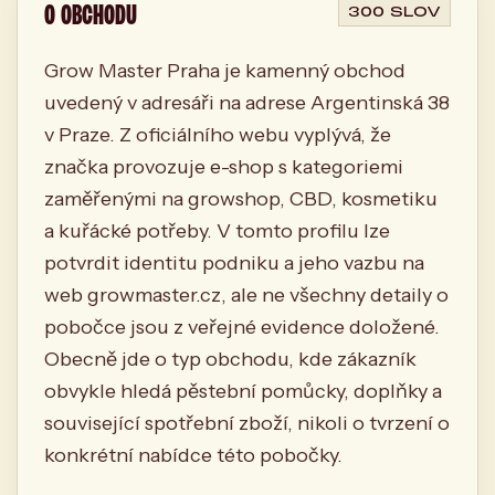
O OBCHODU
300 SLOV
Grow Master Praha je kamenný obchod
uvedený v adresáři na adrese Argentinská 38
v Praze. Z oficiálního webu vyplývá, že
značka provozuje e-shop s kategoriemi
zaměřenými na growshop, CBD, kosmetiku
a kuřácké potřeby. V tomto profilu lze
potvrdit identitu podniku a jeho vazbu na
web growmaster.cz, ale ne všechny detaily o
pobočce jsou z veřejné evidence doložené.
Obecně jde o typ obchodu, kde zákazník
obvykle hledá pěstební pomůcky, doplňky a
související spotřební zboží, nikoli o tvrzení o
konkrétní nabídce této pobočky.