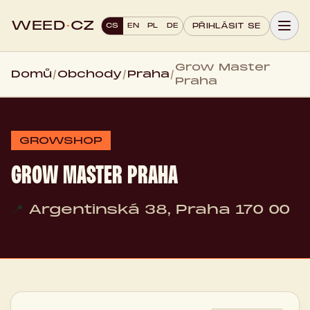
WEED
·
CZ
CS
EN
PL
DE
PŘIHLÁSIT SE
Grow Master
Domů
/
Obchody
/
Praha
/
Praha
GROWSHOP
GROW MASTER PRAHA
📍
Argentinská 38, Praha 170 00