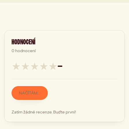
HODNOCENÍ
0
hodnocení
★
★
★
★
★
—
NAČÍTÁM…
Zatím žádné recenze. Buďte první!