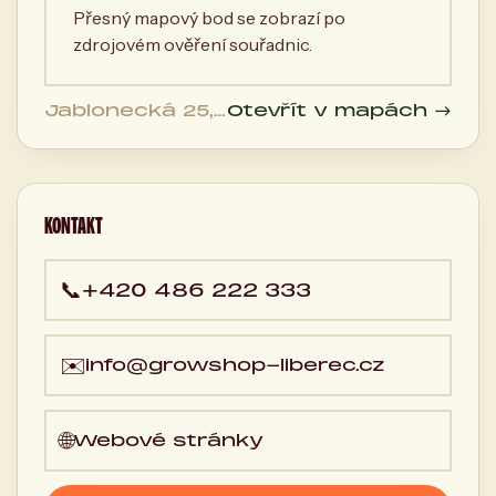
Přesný mapový bod se zobrazí po
zdrojovém ověření souřadnic.
Jablonecká 25,
Otevřít v mapách →
460 01 Liberec,
Česká
republika
KONTAKT
📞
+420 486 222 333
✉️
info@growshop-liberec.cz
🌐
Webové stránky