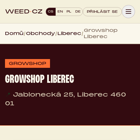
WEED
·
CZ
CS
EN
PL
DE
PŘIHLÁSIT SE
Growshop
Domů
/
Obchody
/
Liberec
/
Liberec
GROWSHOP
GROWSHOP LIBEREC
📍
Jablonecká 25, Liberec 460
01