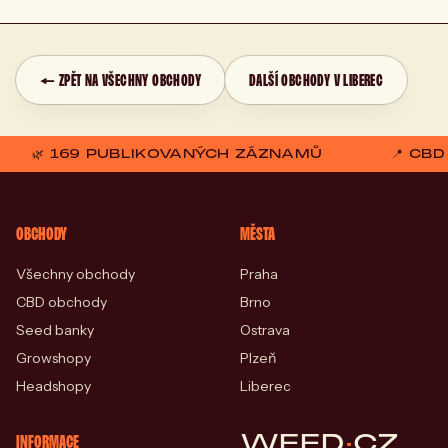
← ZPĚT NA VŠECHNY OBCHODY
DALŠÍ OBCHODY V LIBEREC
🌿 169 PUBLIKOVANÝCH ZÁZNAMŮ
📍 CB
OBCHODY
MĚSTA
Všechny obchody
Praha
CBD obchody
Brno
Seed banky
Ostrava
Growshopy
Plzeň
Headshopy
Liberec
WEED
·
CZ
INFORMACE