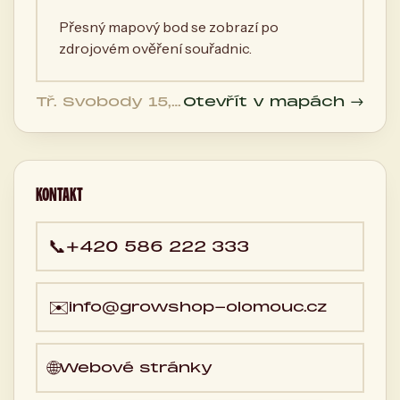
Přesný mapový bod se zobrazí po
zdrojovém ověření souřadnic.
Tř. Svobody 15,
Otevřít v mapách →
779 00
Olomouc, Česká
republika
KONTAKT
📞
+420 586 222 333
✉️
info@growshop-olomouc.cz
🌐
Webové stránky