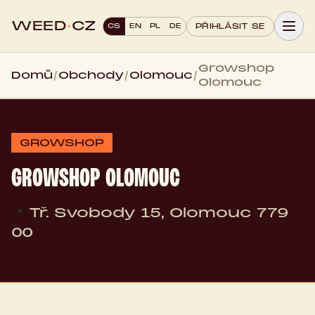
WEED
·
CZ
CS
EN
PL
DE
PŘIHLÁSIT SE
Growshop
Domů
/
Obchody
/
Olomouc
/
Olomouc
GROWSHOP
GROWSHOP OLOMOUC
📍
Tř. Svobody 15, Olomouc 779
00