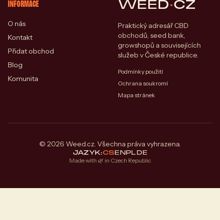
WEED
·
CZ
INFORMACE
O nás
Praktický adresář CBD
obchodů, seed bank,
Kontakt
growshopů a souvisejících
Přidat obchod
služeb v České republice.
Blog
Podmínky použití
Komunita
Ochrana soukromí
Mapa stránek
© 2026 Weed.cz. Všechna práva vyhrazena.
JAZYK:
CS
EN
PL
DE
Made with 🌿 in Czech Republic