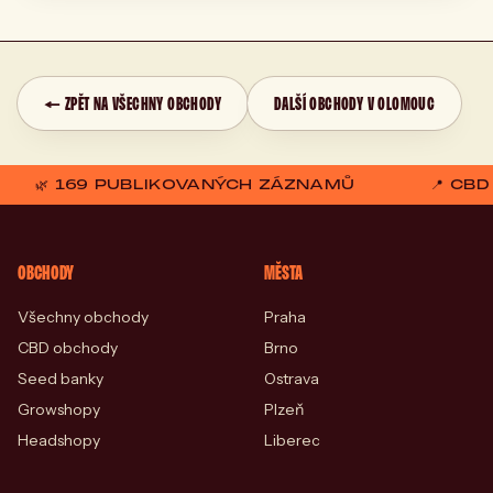
← ZPĚT NA VŠECHNY OBCHODY
DALŠÍ OBCHODY V OLOMOUC
🌿 169 PUBLIKOVANÝCH ZÁZNAMŮ
📍 CB
OBCHODY
MĚSTA
Všechny obchody
Praha
CBD obchody
Brno
Seed banky
Ostrava
Growshopy
Plzeň
Headshopy
Liberec