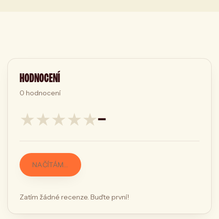
HODNOCENÍ
0
hodnocení
★
★
★
★
★
—
NAČÍTÁM…
Zatím žádné recenze. Buďte první!