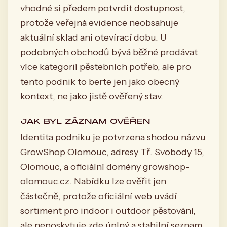
vhodné si předem potvrdit dostupnost,
protože veřejná evidence neobsahuje
aktuální sklad ani otevírací dobu. U
podobných obchodů bývá běžné prodávat
více kategorií pěstebních potřeb, ale pro
tento podnik to berte jen jako obecný
kontext, ne jako jistě ověřený stav.
JAK BYL ZÁZNAM OVĚŘEN
Identita podniku je potvrzena shodou názvu
GrowShop Olomouc, adresy Tř. Svobody 15,
Olomouc, a oficiální domény growshop-
olomouc.cz. Nabídku lze ověřit jen
částečně, protože oficiální web uvádí
sortiment pro indoor i outdoor pěstování,
ale neposkytuje zde úplný a stabilní seznam