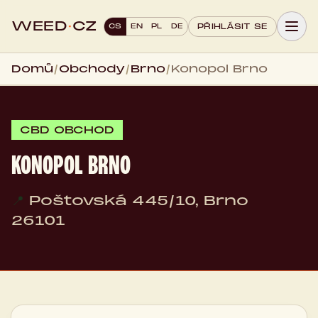
WEED
·
CZ
CS
EN
PL
DE
PŘIHLÁSIT SE
Domů
/
Obchody
/
Brno
/
Konopol Brno
CBD OBCHOD
KONOPOL BRNO
📍
Poštovská 445/10, Brno
26101