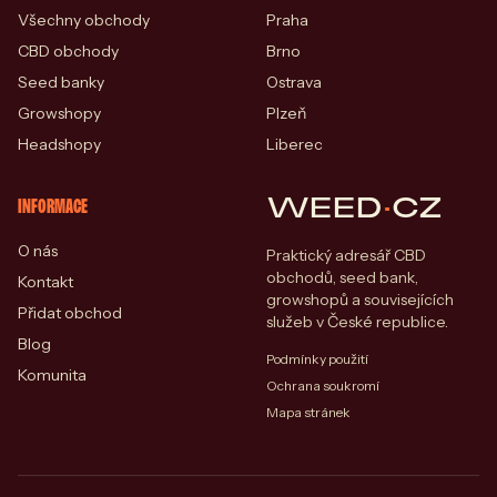
Všechny obchody
Praha
CBD obchody
Brno
Seed banky
Ostrava
Growshopy
Plzeň
Headshopy
Liberec
WEED
·
CZ
INFORMACE
O nás
Praktický adresář CBD
obchodů, seed bank,
Kontakt
growshopů a souvisejících
Přidat obchod
služeb v České republice.
Blog
Podmínky použití
Komunita
Ochrana soukromí
Mapa stránek