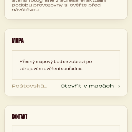
Starší fotografie z adresáře; aktuální
podobu provozovny si ověřte před
návštěvou.
MAPA
Přesný mapový bod se zobrazí po
zdrojovém ověření souřadnic.
Poštovská
Otevřít v mapách →
445/10, 26101
Brno, Česká
republika
KONTAKT