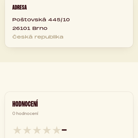
ADRESA
Poštovská 445/10
26101 Brno
Česká republika
HODNOCENÍ
0
hodnocení
★
★
★
★
★
—