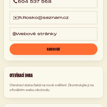
📞
604 537 568
✉️
R.Rosko@seznam.cz
🌐
Webové stránky
NAVIGOVAT
OTEVÍRACÍ DOBA
Otevírací doba čeká na nové ověření. Zkontrolujte ji na
oficiálním webu obchodu.