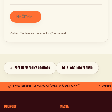
NAČÍTÁM…
Zatím žádné recenze. Buďte první!
← ZPĚT NA VŠECHNY OBCHODY
DALŠÍ OBCHODY V BRNO
🌿 169 PUBLIKOVANÝCH ZÁZNAMŮ
📍 CB
OBCHODY
MĚSTA