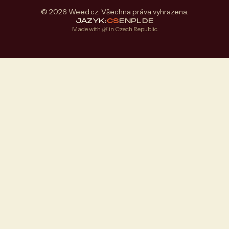
© 2026 Weed.cz. Všechna práva vyhrazena.
JAZYK:
CS
EN
PL
DE
Made with 🌿 in Czech Republic