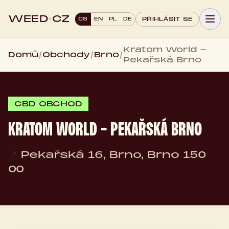
WEED
·
CZ
CS
EN
PL
DE
PŘIHLÁSIT SE
Kratom World -
Domů
/
Obchody
/
Brno
/
Pekařská Brno
CBD OBCHOD
KRATOM WORLD - PEKAŘSKÁ BRNO
📍
Pekařská 16, Brno, Brno 150
00