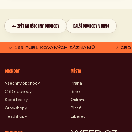
← ZPĚT NA VŠECHNY OBCHODY
DALŠÍ OBCHODY V BRNO
🌿 169 PUBLIKOVANÝCH ZÁZNAMŮ
📍 CB
OBCHODY
MĚSTA
Všechny obchody
Praha
CBD obchody
Brno
Seed banky
Ostrava
Growshopy
Plzeň
Headshopy
Liberec