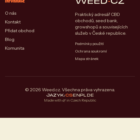
WEED
·
CZ
INFORMACE
O nás
Praktický adresář CBD
obchodů, seed bank,
Kontakt
growshopů a souvisejících
Přidat obchod
služeb v České republice.
Blog
Podmínky použití
Komunita
Ochrana soukromí
Mapa stránek
© 2026 Weed.cz. Všechna práva vyhrazena.
JAZYK:
CS
EN
PL
DE
Made with 🌿 in Czech Republic