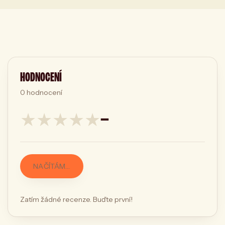
HODNOCENÍ
0
hodnocení
★
★
★
★
★
—
NAČÍTÁM…
Zatím žádné recenze. Buďte první!