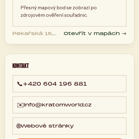
Přesný mapový bod se zobrazí po
zdrojovém ověření souřadnic.
Pekařská 16,
Otevřít v mapách →
Brno, 150 00
Brno, Česká
republika
KONTAKT
📞
+420 604 196 881
✉️
info@kratomworld.cz
🌐
Webové stránky