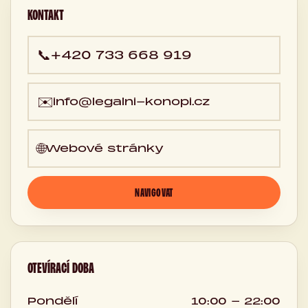
KONTAKT
📞
+420 733 668 919
✉️
info@legalni-konopi.cz
🌐
Webové stránky
NAVIGOVAT
OTEVÍRACÍ DOBA
Pondělí
10:00 - 22:00