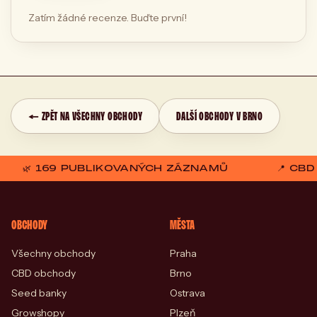
Zatím žádné recenze. Buďte první!
← ZPĚT NA VŠECHNY OBCHODY
DALŠÍ OBCHODY V BRNO
🌿 169 PUBLIKOVANÝCH ZÁZNAMŮ
📍 CB
OBCHODY
MĚSTA
Všechny obchody
Praha
CBD obchody
Brno
Seed banky
Ostrava
Growshopy
Plzeň