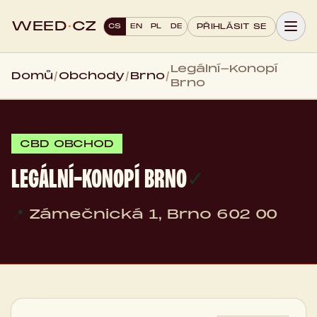
WEED
·
CZ
CS
EN
PL
DE
PŘIHLÁSIT SE
Legální-Konopí
Domů
/
Obchody
/
Brno
/
Brno
CBD OBCHOD
LEGÁLNÍ-KONOPÍ BRNO
✓
📍
Zámečnická 1, Brno 602 00