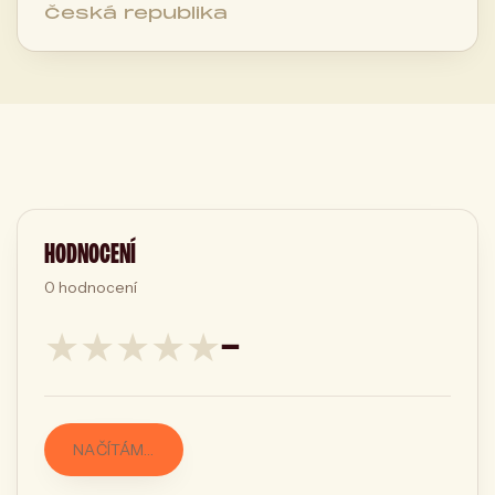
Česká republika
HODNOCENÍ
0
hodnocení
★
★
★
★
★
—
NAČÍTÁM…