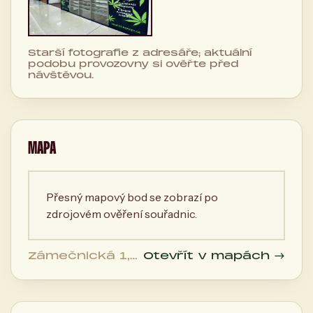
Starší fotografie z adresáře; aktuální
podobu provozovny si ověřte před
návštěvou.
MAPA
Přesný mapový bod se zobrazí po
zdrojovém ověření souřadnic.
Zámečnická 1,
Otevřít v mapách →
602 00 Brno,
Česká
republika