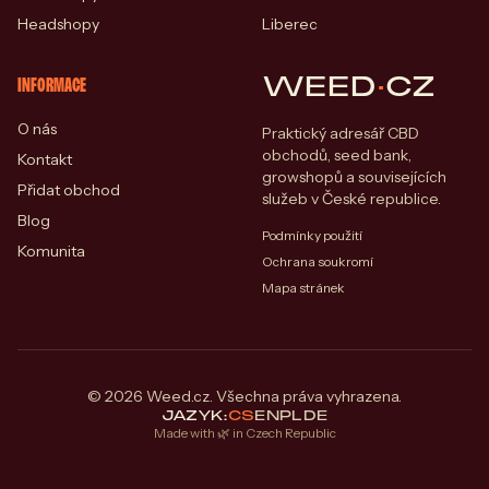
Headshopy
Liberec
WEED
·
CZ
INFORMACE
O nás
Praktický adresář CBD
obchodů, seed bank,
Kontakt
growshopů a souvisejících
Přidat obchod
služeb v České republice.
Blog
Podmínky použití
Komunita
Ochrana soukromí
Mapa stránek
© 2026 Weed.cz. Všechna práva vyhrazena.
JAZYK:
CS
EN
PL
DE
Made with 🌿 in Czech Republic