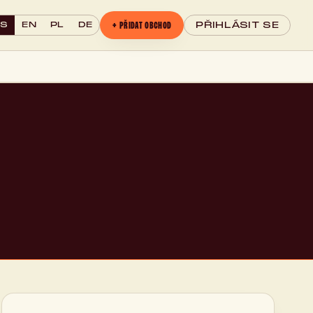
+ PŘIDAT OBCHOD
CS
EN
PL
DE
PŘIHLÁSIT SE