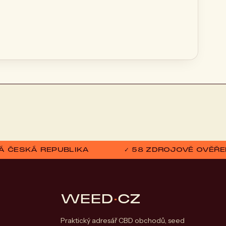
ELÁ ČESKÁ REPUBLIKA
✓ 58 ZDROJOVĚ OVĚŘE
WEED
·
CZ
Praktický adresář CBD obchodů, seed