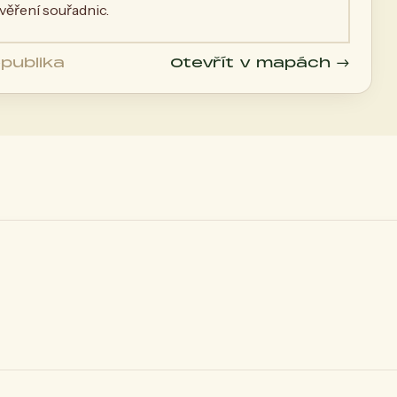
ěření souřadnic.
publika
Otevřít v mapách →