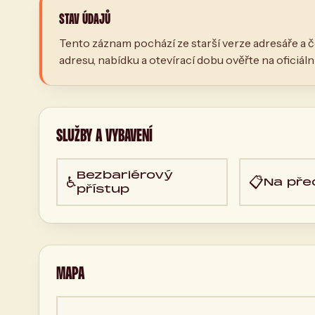
STAV ÚDAJŮ
Tento záznam pochází ze starší verze adresáře a č
adresu, nabídku a otevírací dobu ověřte na oficiál
SLUŽBY A VYBAVENÍ
Bezbariérový
♿
📋
Na pře
přístup
MAPA