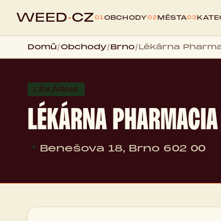
WEED
·
CZ
OBCHODY
MĚSTA
KATE
01
02
03
Domů
/
Obchody
/
Brno
/
Lékárna Pharma
LÉKÁRNA
LÉKÁRNA PHARMACIA
📍
Benešova 18, Brno 602 00