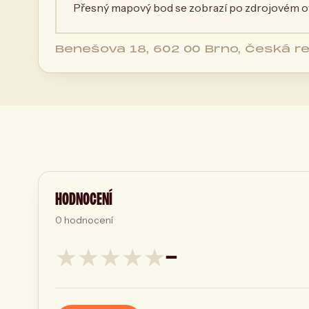
Přesný mapový bod se zobrazí po zdrojovém ov
Benešova 18, 602 00 Brno, Česká re
HODNOCENÍ
0
hodnocení
★
★
★
★
★
—