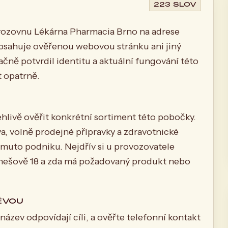
223 SLOV
vozovnu Lékárna Pharmacia Brno na adrese
bsahuje ověřenou webovou stránku ani jiný
čně potvrdil identitu a aktuální fungování této
t opatrně.
livě ověřit konkrétní sortiment této pobočky.
a, volně prodejné přípravky a zdravotnické
tomuto podniku. Nejdřív si u provozovatele
enešově 18 a zda má požadovaný produkt nebo
ĚVOU
název odpovídají cíli, a ověřte telefonní kontakt