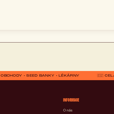
D OBCHODY • SEED BANKY • LÉKÁRNY
🇨🇿 C
INFORMACE
O nás