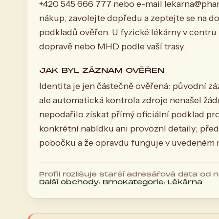
+420 545 666 777 nebo e-mail
lekarna@phar
nákup, zavolejte dopředu a zeptejte se na d
podkladů ověřen. U fyzické lékárny v centru B
dopravě nebo MHD podle vaší trasy.
JAK BYL ZÁZNAM OVĚŘEN
Identita je jen částečně ověřená: původní zá
ale automatická kontrola zdroje nenašel žá
nepodařilo získat přímý oficiální podklad p
konkrétní nabídku ani provozní detaily; před
pobočku a že opravdu funguje v uvedeném 
Profil rozlišuje starší adresářová data od
Další obchody: Brno
Kategorie: Lékárna