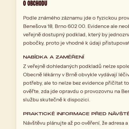
O OBCHODU
Podle známého záznamu jde o fyzickou pro
Benešova 18, Brno 602 00. Evidence ale neo
veřejně dostupný podklad, který by jednozna
pobočky, proto je vhodné k údaji přistupova
NABÍDKA A ZAMĚŘENÍ
Z veřejně dohledaných podkladů nelze spoleh
Obecně lékárny v Brně obvykle vydávají léčiv
potřeby, ale to nelze bez evidence přičítat 
ověřte, zda jde opravdu o provozovnu na B
službu skutečně k dispozici.
PRAKTICKÉ INFORMACE PŘED NÁVŠT
Návštěvu plánujte až po ověření, že adresa a 