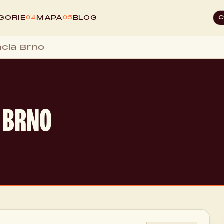
GORIE
MAPA
BLOG
04
05
cia Brno
 BRNO