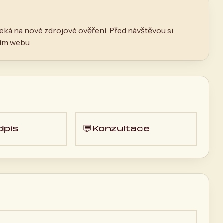
eká na nové zdrojové ověření. Před návštěvou si
ním webu.
💬
dpis
Konzultace