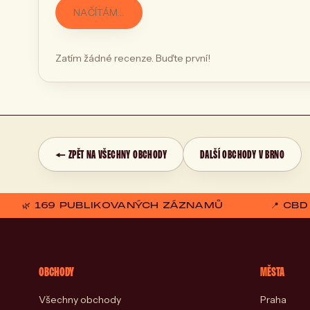
NAČÍTÁM…
Zatím žádné recenze. Buďte první!
← ZPĚT NA VŠECHNY OBCHODY
DALŠÍ OBCHODY V BRNO
🌿 169 PUBLIKOVANÝCH ZÁZNAMŮ
📍 CB
OBCHODY
MĚSTA
Všechny obchody
Praha