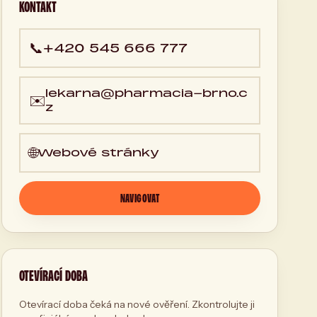
KONTAKT
📞
+420 545 666 777
lekarna@pharmacia-brno.c
✉️
z
🌐
Webové stránky
NAVIGOVAT
OTEVÍRACÍ DOBA
Otevírací doba čeká na nové ověření. Zkontrolujte ji