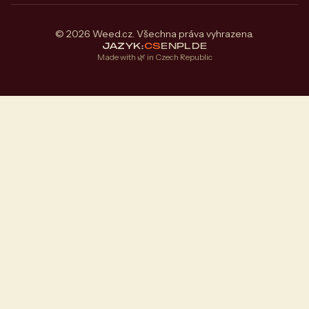
© 2026 Weed.cz. Všechna práva vyhrazena.
JAZYK:
CS
EN
PL
DE
Made with 🌿 in Czech Republic