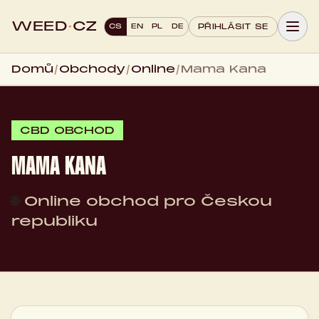
WEED
·
CZ
CS
EN
PL
DE
PŘIHLÁSIT SE
Domů
/
Obchody
/
Online
/
Mama Kana
CBD OBCHOD
MAMA KANA
🌐
Online obchod pro Českou
republiku