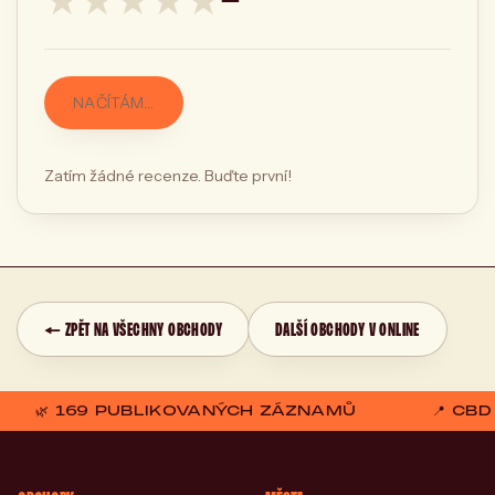
NAČÍTÁM…
Zatím žádné recenze. Buďte první!
← ZPĚT NA VŠECHNY OBCHODY
DALŠÍ OBCHODY V ONLINE
🌿 169 PUBLIKOVANÝCH ZÁZNAMŮ
📍 CB