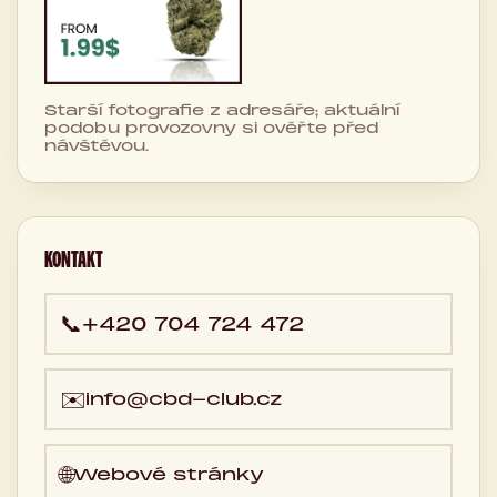
Starší fotografie z adresáře; aktuální
podobu provozovny si ověřte před
návštěvou.
KONTAKT
📞
+420 704 724 472
✉️
info@cbd-club.cz
🌐
Webové stránky