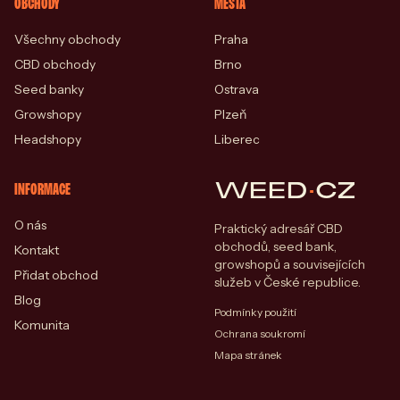
OBCHODY
MĚSTA
Všechny obchody
Praha
CBD obchody
Brno
Seed banky
Ostrava
Growshopy
Plzeň
Headshopy
Liberec
WEED
·
CZ
INFORMACE
O nás
Praktický adresář CBD
obchodů, seed bank,
Kontakt
growshopů a souvisejících
Přidat obchod
služeb v České republice.
Blog
Podmínky použití
Komunita
Ochrana soukromí
Mapa stránek