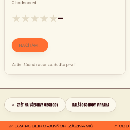
0
hodnocení
★
★
★
★
★
—
NAČÍTÁM…
Zatím žádné recenze. Buďte první!
← ZPĚT NA VŠECHNY OBCHODY
DALŠÍ OBCHODY V PRAHA
🌿 169 PUBLIKOVANÝCH ZÁZNAMŮ
📍 CB