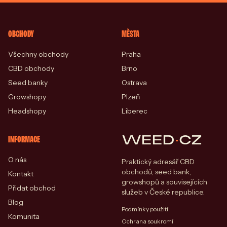
OBCHODY
MĚSTA
Všechny obchody
Praha
CBD obchody
Brno
Seed banky
Ostrava
Growshopy
Plzeň
Headshopy
Liberec
WEED
·
CZ
INFORMACE
O nás
Praktický adresář CBD
obchodů, seed bank,
Kontakt
growshopů a souvisejících
Přidat obchod
služeb v České republice.
Blog
Podmínky použití
Komunita
Ochrana soukromí