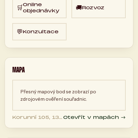
Online
🛒
🚚
Rozvoz
objednávky
💬
Konzultace
MAPA
Přesný mapový bod se zobrazí po
zdrojovém ověření souřadnic.
Korunní 105, 130
Otevřít v mapách →
00 Praha,
Česká
republika