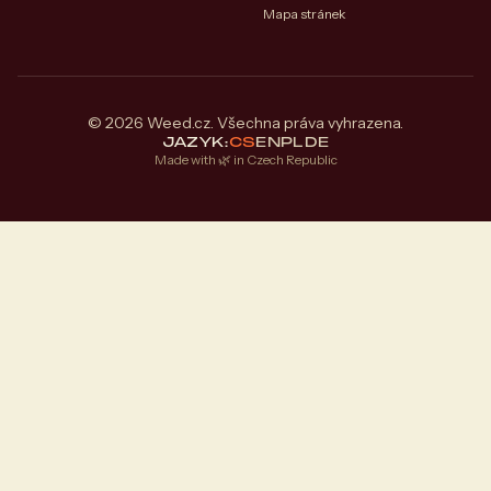
Mapa stránek
© 2026 Weed.cz. Všechna práva vyhrazena.
JAZYK:
CS
EN
PL
DE
Made with 🌿 in Czech Republic