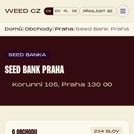
WEED
·
CZ
CS
EN
PL
DE
PŘIHLÁSIT SE
Domů
/
Obchody
/
Praha
/
Seed Bank Praha
SEED BANKA
SEED BANK PRAHA
📍
Korunní 105, Praha 130 00
O OBCHODU
234 SLOV