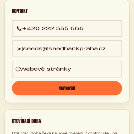
KONTAKT
📞
+420 222 555 666
✉️
seeds@seedbankpraha.cz
🌐
Webové stránky
NAVIGOVAT
OTEVÍRACÍ DOBA
Otevírací doba čeká na nové ověření. Zkontrolujte ji na