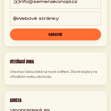
✉️
info@semenakonopi.cz
🌐
Webové stránky
NAVIGOVAT
OTEVÍRACÍ DOBA
Otevírací doba čeká na nové ověření. Zkontrolujte ji na
oficiálním webu obchodu.
ADRESA
Vinohradská 89