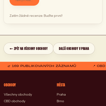
NAČÍTÁM…
Zatím žádné recenze. Buďte první!
← ZPĚT NA VŠECHNY OBCHODY
DALŠÍ OBCHODY V PRAHA
🌿 169 PUBLIKOVANÝCH ZÁZNAMŮ
📍 CB
OBCHODY
MĚSTA
Všechny obchody
Praha
CBD obchody
Brno