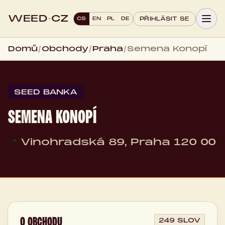
WEED
·
CZ
CS
EN
PL
DE
PŘIHLÁSIT SE
Domů
/
Obchody
/
Praha
/
Semena Konopí
SEED BANKA
SEMENA KONOPÍ
📍
Vinohradská 89, Praha 120 00
O OBCHODU
249 SLOV