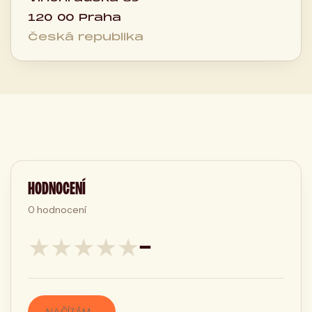
120 00 Praha
Česká republika
HODNOCENÍ
0
hodnocení
★
★
★
★
★
—