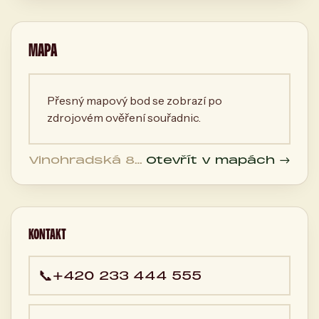
MAPA
Přesný mapový bod se zobrazí po
zdrojovém ověření souřadnic.
Vinohradská 89,
Otevřít v mapách →
120 00 Praha,
Česká
republika
KONTAKT
📞
+420 233 444 555