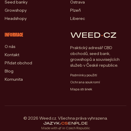
Seed banky
Ostrava
Growshopy
Plzeň
Headshopy
Liberec
WEED
·
CZ
INFORMACE
O nás
Praktický adresář CBD
obchodů, seed bank,
Kontakt
growshopů a souvisejících
Přidat obchod
služeb v České republice.
Blog
Podmínky použití
Komunita
Ochrana soukromí
Mapa stránek
© 2026 Weed.cz. Všechna práva vyhrazena.
JAZYK:
CS
EN
PL
DE
Made with 🌿 in Czech Republic