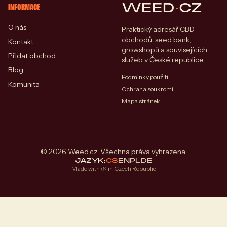
WEED
·
CZ
INFORMACE
O nás
Praktický adresář CBD
obchodů, seed bank,
Kontakt
growshopů a souvisejících
Přidat obchod
služeb v České republice.
Blog
Podmínky použití
Komunita
Ochrana soukromí
Mapa stránek
© 2026 Weed.cz. Všechna práva vyhrazena.
JAZYK:
CS
EN
PL
DE
Made with 🌿 in Czech Republic