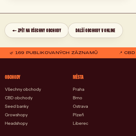
← ZPĚT NA VŠECHNY OBCHODY
DALŠÍ OBCHODY V ONLINE
🌿 169 PUBLIKOVANÝCH ZÁZNAMŮ
📍 CB
OBCHODY
MĚSTA
Všechny obchody
Praha
CBD obchody
Brno
Seed banky
Ostrava
Growshopy
Plzeň
Headshopy
Liberec