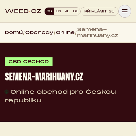
WEED
·
CZ
CS
EN
PL
DE
PŘIHLÁSIT SE
Semena-
Domů
/
Obchody
/
Online
/
marihuany.cz
CBD OBCHOD
SEMENA-MARIHUANY.CZ
🌐
Online obchod pro Českou
republiku