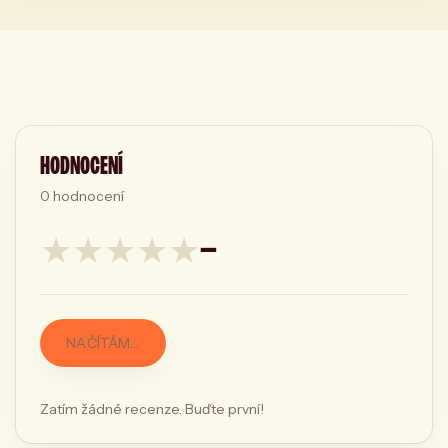
HODNOCENÍ
0
hodnocení
★
★
★
★
★
—
NAČÍTÁM…
Zatím žádné recenze. Buďte první!