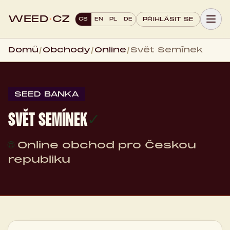
WEED
·
CZ
CS
EN
PL
DE
PŘIHLÁSIT SE
Domů
/
Obchody
/
Online
/
Svět Semínek
SEED BANKA
SVĚT SEMÍNEK
✓
🌐
Online obchod pro Českou
republiku