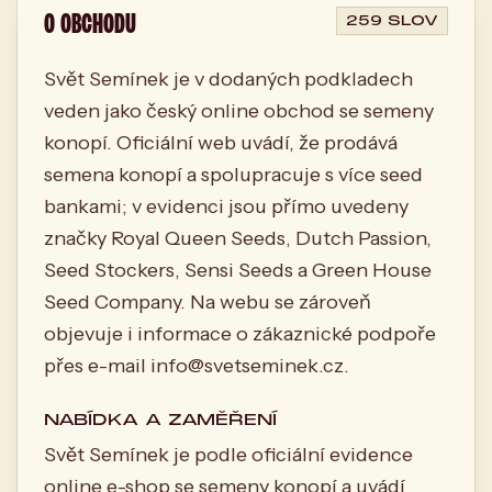
O OBCHODU
259 SLOV
Svět Semínek je v dodaných podkladech
veden jako český online obchod se semeny
konopí. Oficiální web uvádí, že prodává
semena konopí a spolupracuje s více seed
bankami; v evidenci jsou přímo uvedeny
značky Royal Queen Seeds, Dutch Passion,
Seed Stockers, Sensi Seeds a Green House
Seed Company. Na webu se zároveň
objevuje i informace o zákaznické podpoře
přes e-mail
info@svetseminek.cz
.
NABÍDKA A ZAMĚŘENÍ
Svět Semínek je podle oficiální evidence
online e-shop se semeny konopí a uvádí