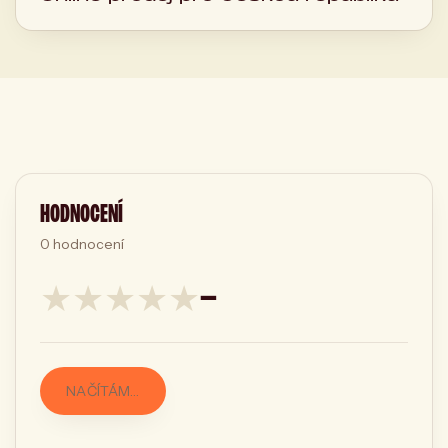
HODNOCENÍ
0
hodnocení
★
★
★
★
★
—
NAČÍTÁM…