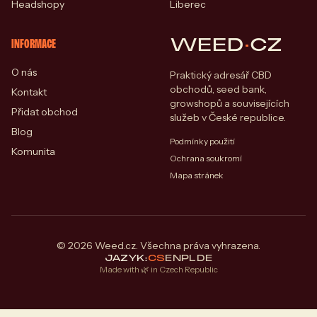
Headshopy
Liberec
WEED
·
CZ
INFORMACE
O nás
Praktický adresář CBD
obchodů, seed bank,
Kontakt
growshopů a souvisejících
Přidat obchod
služeb v České republice.
Blog
Podmínky použití
Komunita
Ochrana soukromí
Mapa stránek
© 2026 Weed.cz. Všechna práva vyhrazena.
JAZYK:
CS
EN
PL
DE
Made with 🌿 in Czech Republic