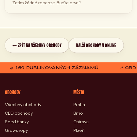
Zatím žádné recenze. Buďte první!
← ZPĚT NA VŠECHNY OBCHODY
DALŠÍ OBCHODY V ONLINE
🌿 169 PUBLIKOVANÝCH ZÁZNAMŮ
📍 CB
OBCHODY
MĚSTA
Všechny obchody
Praha
CBD obchody
Brno
Seed banky
Ostrava
Growshopy
Plzeň