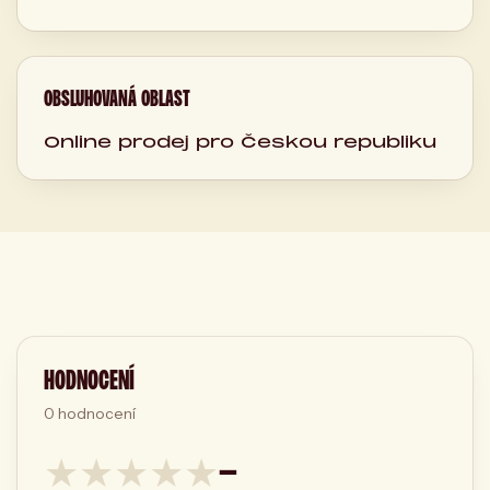
OBSLUHOVANÁ OBLAST
Online prodej pro Českou republiku
HODNOCENÍ
0
hodnocení
★
★
★
★
★
—