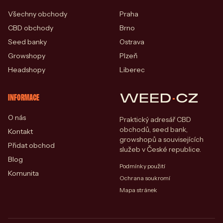
Všechny obchody
Praha
CBD obchody
Brno
Seed banky
Ostrava
Growshopy
Plzeň
Headshopy
Liberec
WEED
·
CZ
INFORMACE
O nás
Praktický adresář CBD
obchodů, seed bank,
Kontakt
growshopů a souvisejících
Přidat obchod
služeb v České republice.
Blog
Podmínky použití
Komunita
Ochrana soukromí
Mapa stránek