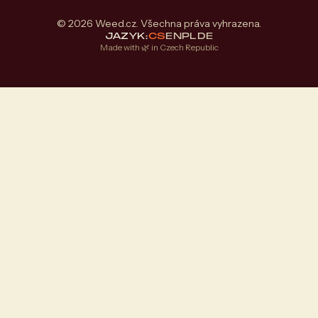
© 2026 Weed.cz. Všechna práva vyhrazena.
JAZYK:
CS
EN
PL
DE
Made with 🌿 in Czech Republic