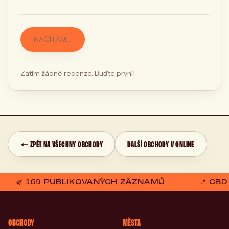
NAČÍTÁM…
Zatím žádné recenze. Buďte první!
← ZPĚT NA VŠECHNY OBCHODY
DALŠÍ OBCHODY V ONLINE
🌿 169 PUBLIKOVANÝCH ZÁZNAMŮ
📍 CB
OBCHODY
MĚSTA