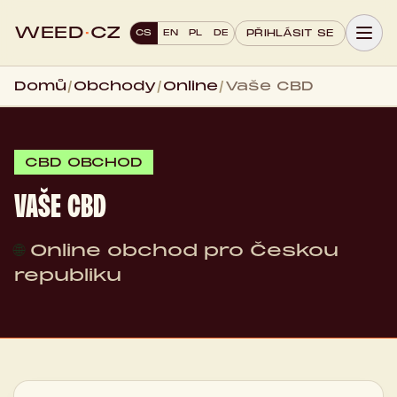
WEED
·
CZ
CS
EN
PL
DE
PŘIHLÁSIT SE
Domů
/
Obchody
/
Online
/
Vaše CBD
CBD OBCHOD
VAŠE CBD
🌐
Online obchod pro Českou
republiku