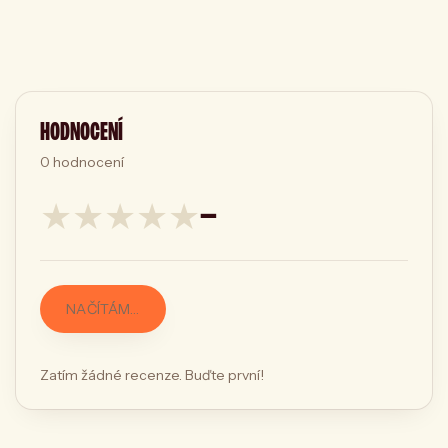
HODNOCENÍ
0
hodnocení
★
★
★
★
★
—
NAČÍTÁM…
Zatím žádné recenze. Buďte první!