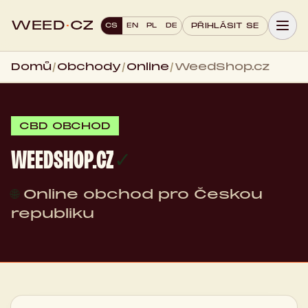
WEED
·
CZ
CS
EN
PL
DE
PŘIHLÁSIT SE
Domů
/
Obchody
/
Online
/
WeedShop.cz
CBD OBCHOD
WEEDSHOP.CZ
✓
🌐
Online obchod pro Českou
republiku