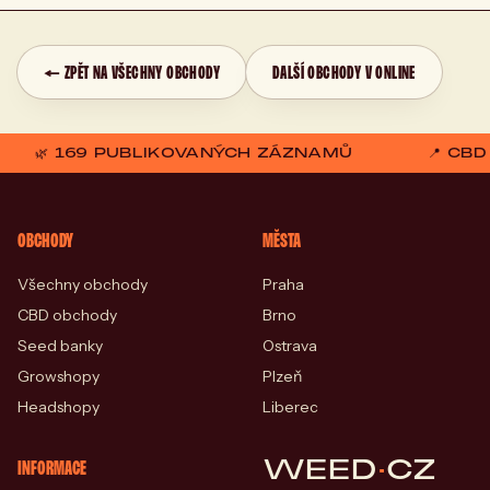
← ZPĚT NA VŠECHNY OBCHODY
DALŠÍ OBCHODY V ONLINE
🌿 169 PUBLIKOVANÝCH ZÁZNAMŮ
📍 CB
OBCHODY
MĚSTA
Všechny obchody
Praha
CBD obchody
Brno
Seed banky
Ostrava
Growshopy
Plzeň
Headshopy
Liberec
WEED
·
CZ
INFORMACE