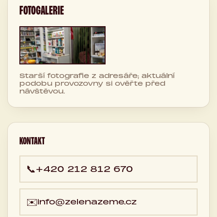
FOTOGALERIE
Starší fotografie z adresáře; aktuální
podobu provozovny si ověřte před
návštěvou.
KONTAKT
📞
+420 212 812 670
✉️
info@zelenazeme.cz