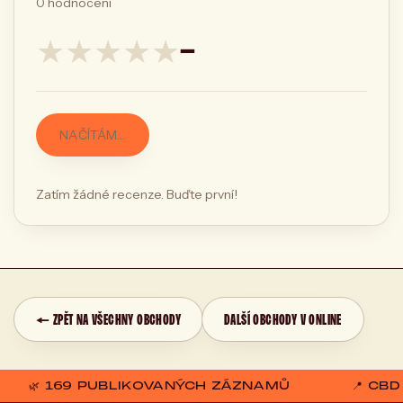
0
hodnocení
★
★
★
★
★
—
NAČÍTÁM…
Zatím žádné recenze. Buďte první!
← ZPĚT NA VŠECHNY OBCHODY
DALŠÍ OBCHODY V ONLINE
🌿 169 PUBLIKOVANÝCH ZÁZNAMŮ
📍 CB