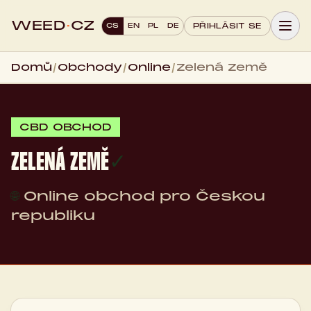
WEED
·
CZ
CS
EN
PL
DE
PŘIHLÁSIT SE
Domů
/
Obchody
/
Online
/
Zelená Země
CBD OBCHOD
ZELENÁ ZEMĚ
✓
🌐
Online obchod pro Českou
republiku