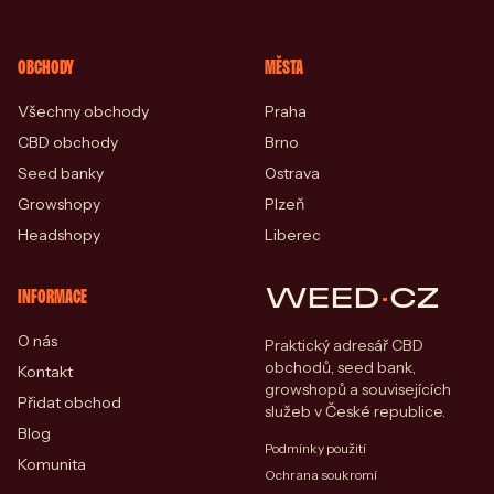
OBCHODY
MĚSTA
Všechny obchody
Praha
CBD obchody
Brno
Seed banky
Ostrava
Growshopy
Plzeň
Headshopy
Liberec
WEED
·
CZ
INFORMACE
O nás
Praktický adresář CBD
obchodů, seed bank,
Kontakt
growshopů a souvisejících
Přidat obchod
služeb v České republice.
Blog
Podmínky použití
Komunita
Ochrana soukromí