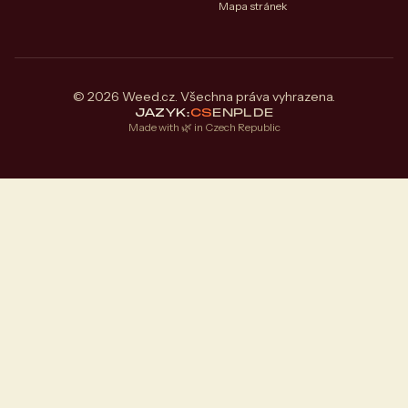
Mapa stránek
© 2026 Weed.cz. Všechna práva vyhrazena.
JAZYK:
CS
EN
PL
DE
Made with 🌿 in Czech Republic