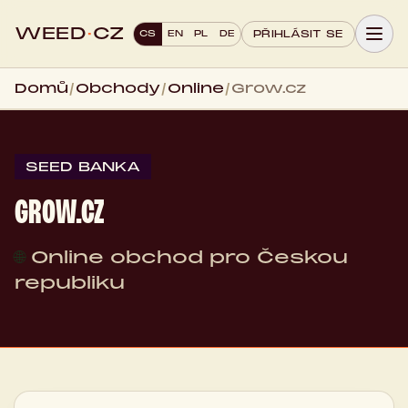
WEED
·
CZ
CS
EN
PL
DE
PŘIHLÁSIT SE
Domů
/
Obchody
/
Online
/
Grow.cz
SEED BANKA
GROW.CZ
🌐
Online obchod pro Českou
republiku