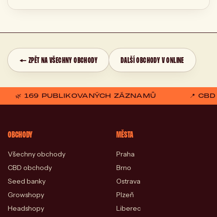
← ZPĚT NA VŠECHNY OBCHODY
DALŠÍ OBCHODY V ONLINE
🌿 169 PUBLIKOVANÝCH ZÁZNAMŮ
📍 CB
OBCHODY
MĚSTA
Všechny obchody
Praha
CBD obchody
Brno
Seed banky
Ostrava
Growshopy
Plzeň
Headshopy
Liberec