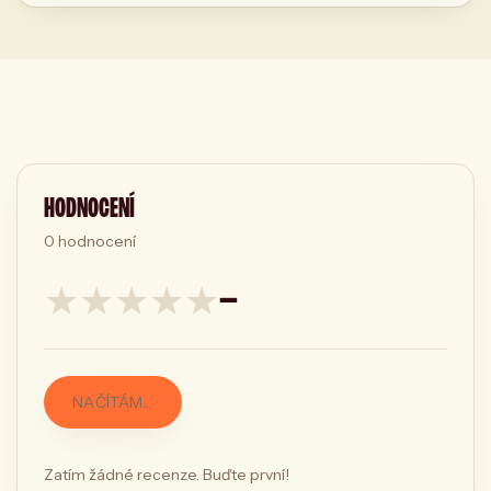
HODNOCENÍ
0
hodnocení
★
★
★
★
★
—
NAČÍTÁM…
Zatím žádné recenze. Buďte první!