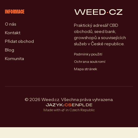
WEED
·
CZ
INFORMACE
O nás
Praktický adresář CBD
obchodů, seed bank,
Kontakt
growshopů a souvisejících
Přidat obchod
služeb v České republice.
Blog
Podmínky použití
Komunita
Ochrana soukromí
Mapa stránek
© 2026 Weed.cz. Všechna práva vyhrazena.
JAZYK:
CS
EN
PL
DE
Made with 🌿 in Czech Republic