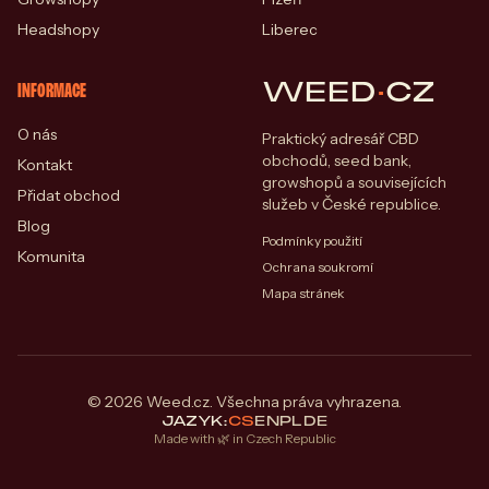
Headshopy
Liberec
WEED
·
CZ
INFORMACE
O nás
Praktický adresář CBD
obchodů, seed bank,
Kontakt
growshopů a souvisejících
Přidat obchod
služeb v České republice.
Blog
Podmínky použití
Komunita
Ochrana soukromí
Mapa stránek
© 2026 Weed.cz. Všechna práva vyhrazena.
JAZYK:
CS
EN
PL
DE
Made with 🌿 in Czech Republic