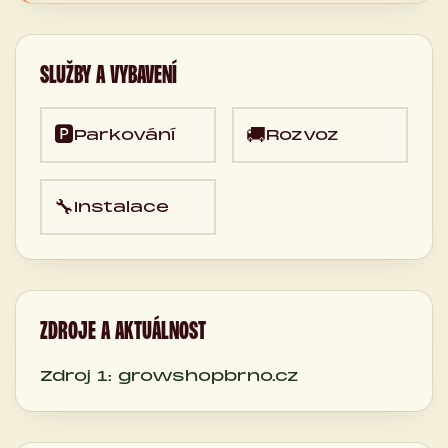
SLUŽBY A VYBAVENÍ
🅿️
🚚
Parkování
Rozvoz
🔧
Instalace
ZDROJE A AKTUÁLNOST
Zdroj 1: growshopbrno.cz