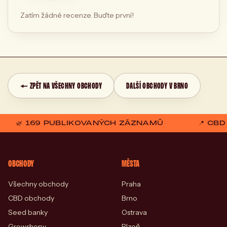
Zatím žádné recenze. Buďte první!
← ZPĚT NA VŠECHNY OBCHODY
DALŠÍ OBCHODY V BRNO
🌿 169 PUBLIKOVANÝCH ZÁZNAMŮ
📍 CB
OBCHODY
MĚSTA
Všechny obchody
Praha
CBD obchody
Brno
Seed banky
Ostrava
Growshopy
Plzeň