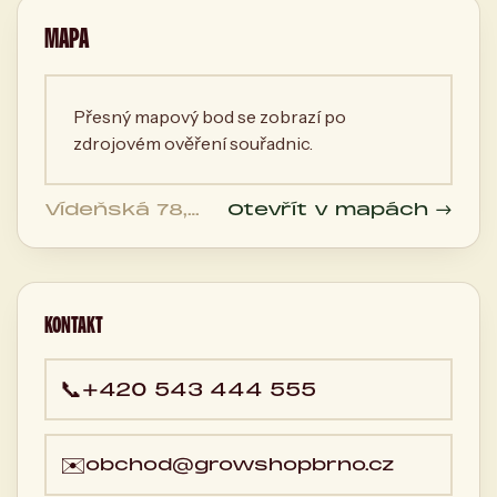
MAPA
Přesný mapový bod se zobrazí po
zdrojovém ověření souřadnic.
Vídeňská 78,
Otevřít v mapách →
639 00 Brno,
Česká
republika
KONTAKT
📞
+420 543 444 555
✉️
obchod@growshopbrno.cz