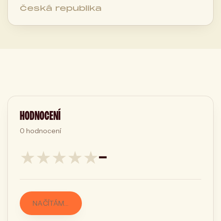
Česká republika
HODNOCENÍ
0
hodnocení
★
★
★
★
★
—
NAČÍTÁM…