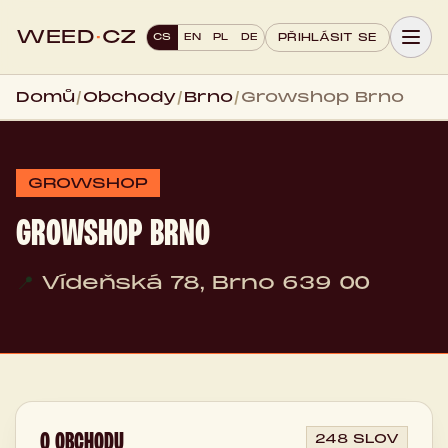
WEED
·
CZ
CS
EN
PL
DE
PŘIHLÁSIT SE
Domů
/
Obchody
/
Brno
/
Growshop Brno
GROWSHOP
GROWSHOP BRNO
📍
Vídeňská 78, Brno 639 00
O OBCHODU
248 SLOV