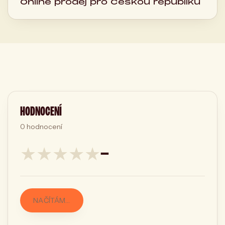
Online prodej pro Českou republiku
HODNOCENÍ
0
hodnocení
★
★
★
★
★
—
NAČÍTÁM…