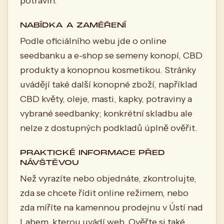
potravin.
NABÍDKA A ZAMĚŘENÍ
Podle oficiálního webu jde o online
seedbanku a e-shop se semeny konopí, CBD
produkty a konopnou kosmetikou. Stránky
uvádějí také další konopné zboží, například
CBD květy, oleje, masti, kapky, potraviny a
vybrané seedbanky; konkrétní skladbu ale
nelze z dostupných podkladů úplně ověřit.
PRAKTICKÉ INFORMACE PŘED
NÁVŠTĚVOU
Než vyrazíte nebo objednáte, zkontrolujte,
zda se chcete řídit online režimem, nebo
zda míříte na kamennou prodejnu v Ústí nad
Labem, kterou uvádí web. Ověřte si také