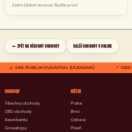
Zatím žádné recenze. Buďte první!
← ZPĚT NA VŠECHNY OBCHODY
DALŠÍ OBCHODY V ONLINE
🌿 169 PUBLIKOVANÝCH ZÁZNAMŮ
📍 CB
OBCHODY
MĚSTA
Všechny obchody
Praha
CBD obchody
Brno
Seed banky
Ostrava
Growshopy
Plzeň