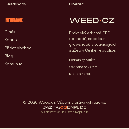
Headshopy
Liberec
WEED
·
CZ
INFORMACE
O nás
Praktický adresář CBD
obchodů, seed bank,
Kontakt
growshopů a souvisejících
Přidat obchod
služeb v České republice.
Blog
Podmínky použití
Komunita
Ochrana soukromí
Mapa stránek
© 2026 Weed.cz. Všechna práva vyhrazena.
JAZYK:
CS
EN
PL
DE
Made with 🌿 in Czech Republic