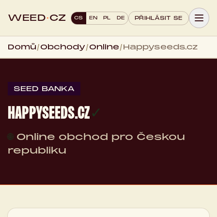
WEED
·
CZ
CS
EN
PL
DE
PŘIHLÁSIT SE
Domů
/
Obchody
/
Online
/
Happyseeds.cz
SEED BANKA
HAPPYSEEDS.CZ
✓
🌐
Online obchod pro Českou
republiku