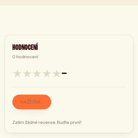
HODNOCENÍ
0
hodnocení
★
★
★
★
★
—
NAČÍTÁM…
Zatím žádné recenze. Buďte první!