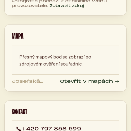
Fotografie pochází z oficiálního webu
provozovatele.
Zobrazit zdroj
MAPA
Přesný mapový bod se zobrazí po
zdrojovém ověření souřadnic.
Josefská
Otevřít v mapách →
494/6, 602 00
Brno, Česká
republika
KONTAKT
📞
+420 797 858 699