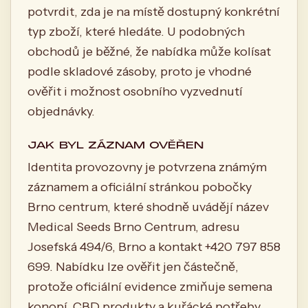
potvrdit, zda je na místě dostupný konkrétní
typ zboží, které hledáte. U podobných
obchodů je běžné, že nabídka může kolísat
podle skladové zásoby, proto je vhodné
ověřit i možnost osobního vyzvednutí
objednávky.
JAK BYL ZÁZNAM OVĚŘEN
Identita provozovny je potvrzena známým
záznamem a oficiální stránkou pobočky
Brno centrum, které shodně uvádějí název
Medical Seeds Brno Centrum, adresu
Josefská 494/6, Brno a kontakt +420 797 858
699. Nabídku lze ověřit jen částečně,
protože oficiální evidence zmiňuje semena
konopí, CBD produkty a kuřácké potřeby,