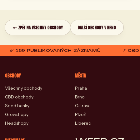
← ZPĚT NA VŠECHNY OBCHODY
DALŠÍ OBCHODY V BRNO
🌿 169 PUBLIKOVANÝCH ZÁZNAMŮ
📍 CB
OBCHODY
MĚSTA
Všechny obchody
Praha
CBD obchody
Brno
Seed banky
Ostrava
Growshopy
Plzeň
Headshopy
Liberec