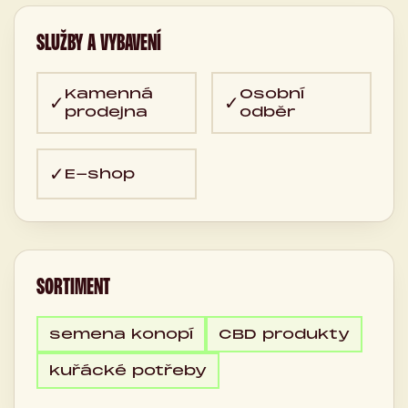
SLUŽBY A VYBAVENÍ
Kamenná
Osobní
✓
✓
prodejna
odběr
✓
E-shop
SORTIMENT
semena konopí
CBD produkty
kuřácké potřeby