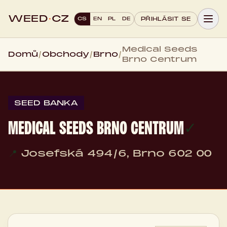
WEED
·
CZ
CS
EN
PL
DE
PŘIHLÁSIT SE
Medical Seeds
Domů
/
Obchody
/
Brno
/
Brno Centrum
SEED BANKA
MEDICAL SEEDS BRNO CENTRUM
✓
📍
Josefská 494/6, Brno 602 00