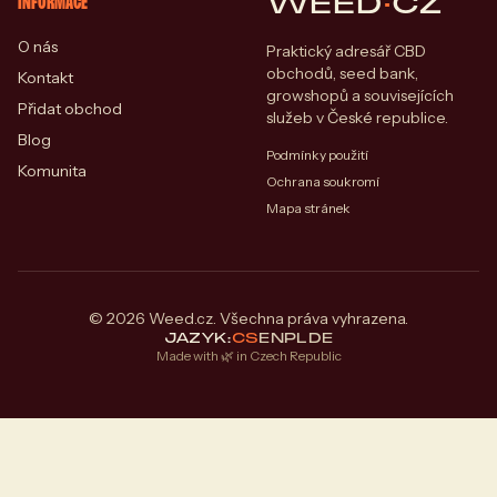
WEED
·
CZ
INFORMACE
O nás
Praktický adresář CBD
obchodů, seed bank,
Kontakt
growshopů a souvisejících
Přidat obchod
služeb v České republice.
Blog
Podmínky použití
Komunita
Ochrana soukromí
Mapa stránek
© 2026 Weed.cz. Všechna práva vyhrazena.
JAZYK:
CS
EN
PL
DE
Made with 🌿 in Czech Republic