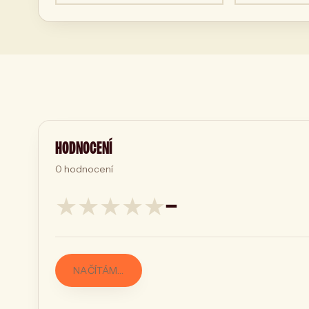
HODNOCENÍ
0
hodnocení
★
★
★
★
★
—
NAČÍTÁM…