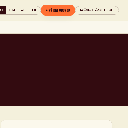
+ PŘIDAT OBCHOD
CS
EN
PL
DE
PŘIHLÁSIT SE