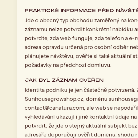
PRAKTICKÉ INFORMACE PŘED NÁVŠT
Jde o obecný typ obchodu zaměřený na konop
záznamu nelze potvrdit konkrétní nabídku a
potvrďte, zda web funguje, zda telefon a e-
adresa opravdu určená pro osobní odběr nebo
plánujete návštěvu, ověřte si také aktuální 
požadavky na předchozí domluvu.
JAK BYL ZÁZNAM OVĚŘEN
Identita podniku je jen částečně potvrzená
Sunhousegrowshop.cz, doménu sunhousegrow
contact@canatura.com
, ale web se nepodařil
vyhledávání ukazují i jiné kontaktní údaje
potvrdit, že jde o stejný aktuální subjekt b
adresáře doporučuji ověřit doménu, shodu n