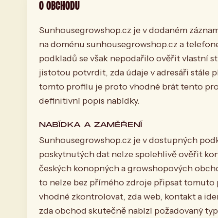
O OBCHODU
Sunhousegrowshop.cz je v dodaném záznamu
na doménu sunhousegrowshop.cz a telefone
podkladů se však nepodařilo ověřit vlastní st
jistotou potvrdit, zda údaje v adresáři stále p
tomto profilu je proto vhodné brát tento profi
definitivní popis nabídky.
NABÍDKA A ZAMĚŘENÍ
Sunhousegrowshop.cz je v dostupných podkl
poskytnutých dat nelze spolehlivě ověřit ko
českých konopných a growshopových obchodů
to nelze bez přímého zdroje připsat tomuto
vhodné zkontrolovat, zda web, kontakt a ide
zda obchod skutečně nabízí požadovaný typ