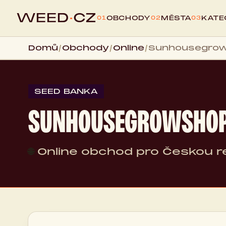
WEED
·
CZ
OBCHODY
MĚSTA
KATE
01
02
03
Domů
/
Obchody
/
Online
/
Sunhousegrow
SEED BANKA
SUNHOUSEGROWSHOP
🌐
Online obchod pro Českou r