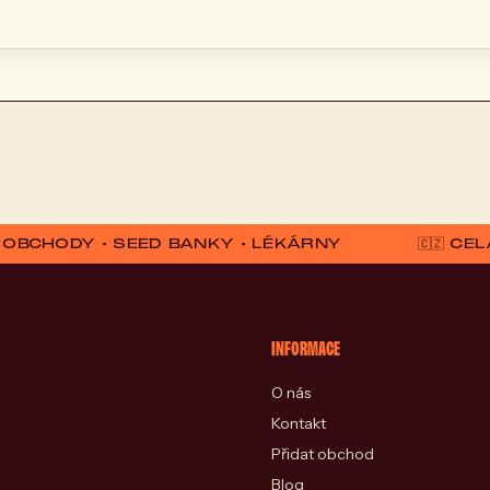
D OBCHODY • SEED BANKY • LÉKÁRNY
🇨🇿 C
INFORMACE
O nás
Kontakt
Přidat obchod
Blog