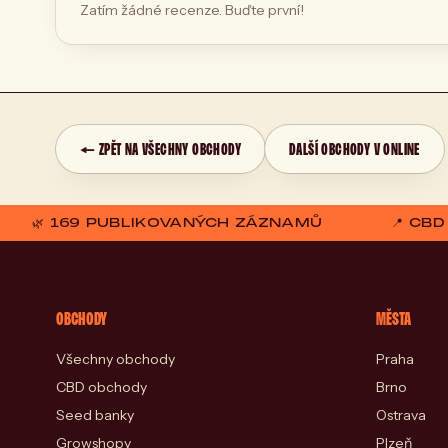
Zatím žádné recenze. Buďte první!
← ZPĚT NA VŠECHNY OBCHODY
DALŠÍ OBCHODY V ONLINE
🌿 169 PUBLIKOVANÝCH ZÁZNAMŮ
📍 CB
OBCHODY
MĚSTA
Všechny obchody
Praha
CBD obchody
Brno
Seed banky
Ostrava
Growshopy
Plzeň