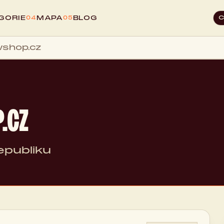
GORIE
MAPA
BLOG
04
05
shop.cz
.CZ
epubliku